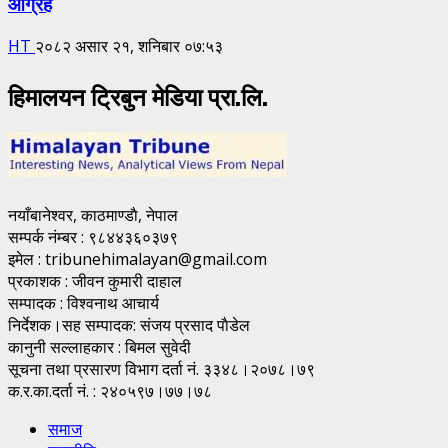
आग्रह
HT
२०८२ असार २१, शनिबार ०७:५३
हिमालयन ट्रिबुन मेडिया प्रा.लि.
नयाँबानेश्वर, काठमाण्डाै, नेपाल
सम्पर्क नंम्बर : ९८४४३६०३७९
इमेल : tribunehimalayan@gmail.com
प्रकाशक : जीवन कुमारी दाहाल
सम्पादक : विश्वनाथ आचार्य
निर्देशक।सह सम्पादक: संजय प्रसाद पाैडेल
कानुनी सल्लाहकार : बिमल सुवेदी
सूचना तथा प्रसारण विभाग दर्ता नं. ३३४८।२०७८।७९
क.र.का.दर्ता नं. : २४०५९७।७७।७८
समाज