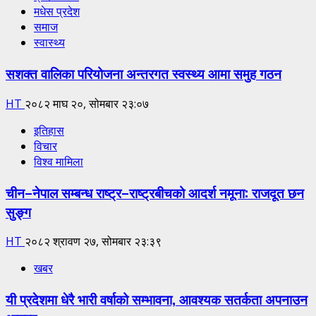
मधेस प्रदेश
समाज
स्वास्थ्य
सशक्त वालिका परियोजना अन्तरगत स्वस्थ्य आमा समुह गठन
HT
२०८२ माघ २०, सोमबार २३:०७
इतिहास
विचार
विश्व मामिला
चीन–नेपाल सम्बन्ध राष्ट्र–राष्ट्रबीचको आदर्श नमूना: राजदूत छन
सुङ्ग
HT
२०८२ श्रावण २७, सोमबार २३:३९
खबर
यी प्रदेशमा धेरै भारी वर्षाको सम्भावना, आवश्यक सतर्कता अपनाउन