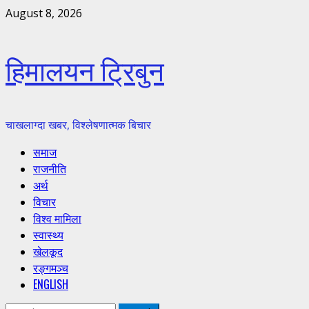
Skip
August 8, 2026
to
content
हिमालयन ट्रिबुन
चाखलाग्दा खबर, विश्लेषणात्मक बिचार
Primary
समाज
Menu
राजनीति
अर्थ
विचार
विश्व मामिला
स्वास्थ्य
खेलकूद
रङ्गमञ्च
ENGLISH