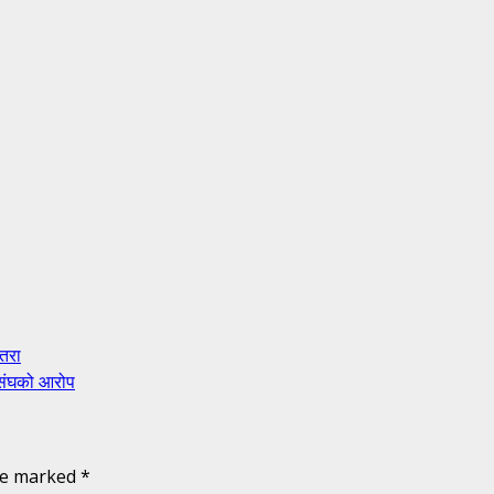
खतरा
ासंघको आरोप
are marked
*