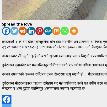
Spread the love
काठमाडौं । काठमाडौंको तीनकुनेमा तीन वटा सवारीसाधन आपसमा ठोक्किँदा ए
२९२७ भ्यान र बा.प्र.०२–३८४७ नम्बरको मोटरसाइकल आपसमा ठोक्किएका थि
बानेश्वरबाट तीनकुने गइरहेको बसले सुरूमा भ्यानलाई ठक्कर दिएको र त्यसपछ
दुर्घटनामा नुवाकोट घर भई ललितपुर धोबीघाट बस्ने २३ वर्षीया नगिना तामाङको 
उनको उपचारको क्रममा राष्ट्रिय ट्रमा सेन्टरमा मृत्यु भएको हो । मोटरसाइकल
दुर्घटनामा मोटरसाइकल चालक रामेछाप घर भई नयाँबजार बस्ने २७ वर्षीय पदम थाप
सेन्टरमा र अन्य दुईको कान्तिपुर अस्पतालमा उपचार भइरहेको छ।