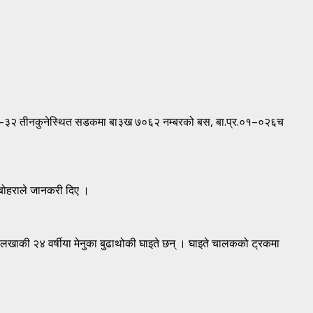
ाडौं–३२ तीनकुनेस्थित सडकमा बा३ख ७०६२ नम्बरको बस, बा.प्र.०१–०२६च
ज बोहराले जानकरी दिए ।
दोलखाकी २४ वर्षीया मेनुका बुढाथोकी घाइते छन् । घाइते चालकको ट्रकमा