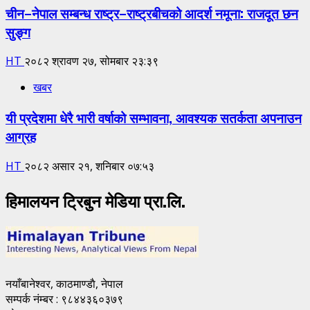
चीन–नेपाल सम्बन्ध राष्ट्र–राष्ट्रबीचको आदर्श नमूना: राजदूत छन
सुङ्ग
HT
२०८२ श्रावण २७, सोमबार २३:३९
खबर
यी प्रदेशमा धेरै भारी वर्षाको सम्भावना, आवश्यक सतर्कता अपनाउन
आग्रह
HT
२०८२ असार २१, शनिबार ०७:५३
हिमालयन ट्रिबुन मेडिया प्रा.लि.
नयाँबानेश्वर, काठमाण्डाै, नेपाल
सम्पर्क नंम्बर : ९८४४३६०३७९