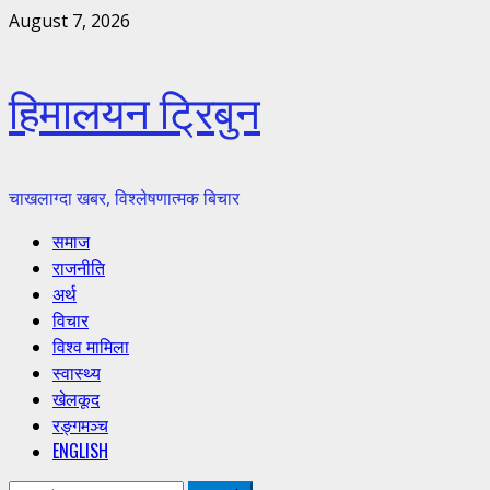
Skip
August 7, 2026
to
content
हिमालयन ट्रिबुन
चाखलाग्दा खबर, विश्लेषणात्मक बिचार
Primary
समाज
Menu
राजनीति
अर्थ
विचार
विश्व मामिला
स्वास्थ्य
खेलकूद
रङ्गमञ्च
ENGLISH