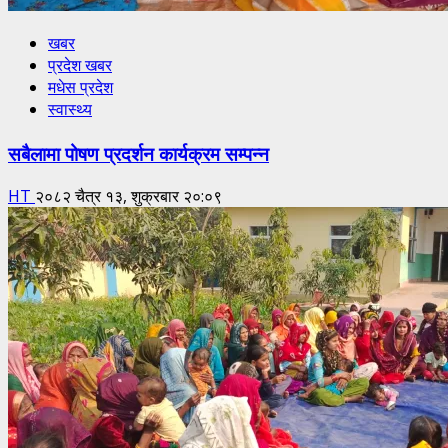
खबर
प्रदेश खबर
मधेस प्रदेश
स्वास्थ्य
सबैलामा पोषण प्रदर्शन कार्यक्रम सम्पन्न
HT
२०८२ चैत्र १३, शुक्रबार २०:०९