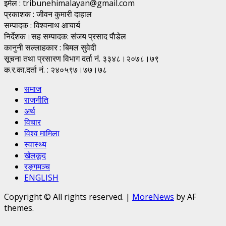
इमेल : tribunehimalayan@gmail.com
प्रकाशक : जीवन कुमारी दाहाल
सम्पादक : विश्वनाथ आचार्य
निर्देशक।सह सम्पादक: संजय प्रसाद पाैडेल
कानुनी सल्लाहकार : बिमल सुवेदी
सूचना तथा प्रसारण विभाग दर्ता नं. ३३४८।२०७८।७९
क.र.का.दर्ता नं. : २४०५९७।७७।७८
समाज
राजनीति
अर्थ
विचार
विश्व मामिला
स्वास्थ्य
खेलकूद
रङ्गमञ्च
ENGLISH
Copyright © All rights reserved.
|
MoreNews
by AF
themes.