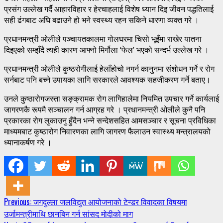
प्रसंग उल्लेख गर्दै आहारविहार र हेरचाहलाई विशेष ध्यान दिइ जीवन पद्धतिलाई
सही ढंगबाट अघि बढाउने हो भने स्वस्थ्य रहन सकिने धारणा व्यक्त गरे ।
प्रधानमन्त्री ओलीले पञ्चायतकालमा गोलघरमा चिसो भूइँमा राखेर यातना
दिइएको सम्झँदै त्यही कारण आफ्नो मिर्गौला ‘फेल’ भएको सन्दर्भ उल्लेख गरे ।
प्रधानमन्त्री ओलीले कुष्ठरोगीलाई हेलाँहोचो नगर्न कानुनमा संशोधन गर्ने र रोग
सर्नबाट पनि बच्ने उपायका लागि सरकारले आवश्यक सहजीकरण गर्ने बताए।
उनले कुष्ठारोगजस्ता सङ्क्रामक रोग लागिहालेमा नियमित उपचार गर्ने कार्यलाई
जागरणकै रूपमै सञ्चालन गर्न आग्रह गरे । प्रधानमन्त्री ओलीले कुनै पनि
प्रकारका रोग लुकाउनु हुँदैन भन्ने सन्देशसहित आमसञ्चार र सूचना प्रविधिका
माध्यमबाट कुष्ठारोग निवारणका लागि जागरण फैलाउन स्वास्थ्य मन्त्रालयको
ध्यानाकर्षण गरे ।
Continue
Previous:
जगदुल्ला जलविद्युत आयोजनाको टेन्डर विवादका विषयमा
उर्जामन्त्रीमाथि छानबिन गर्न सांसद मोदीको माग
Reading