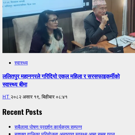
स्वास्थ्य
ललितपुर महानगरले गरिदियो एकल महिला र सरसफाइकर्मीको
स्वास्थ्य बीमा
HT
२०८२ असार १९, बिहीबार ०८:४१
Recent Posts
सबैलामा पोषण प्रदर्शन कार्यक्रम सम्पन्न
सशक्त वालिका परियोजना अन्तरगत स्वस्थ्य आमा समुह गठन