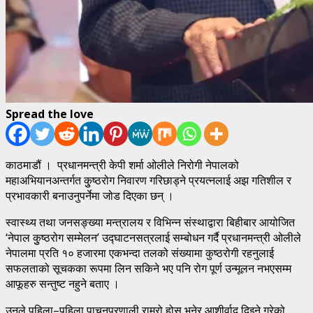
Spread the love
काठमाडौं । प्रधानमन्त्री केपी शर्मा ओलीले निरोगी नेपालको
महाअभियानअन्तर्गत कुुष्ठरोग निवारण गरिछाड्ने प्रयत्नलाई अझ गतिशील र
प्रभावकारी बनाउनुपर्नेमा जोड दिएका छन् ।
स्वास्थ्य तथा जनसङ्ख्या मन्त्रालय र विभिन्न संस्थाद्वारा बिहीबार आयोजित
‘नेपाल कुुष्ठरोग सम्मेलन’ उद्घाटनसत्रलाई सम्बोधन गर्दै प्रधानमन्त्री ओलीले
नेपालमा प्रति १० हजारमा एकभन्दा तलको संख्यामा कुष्ठरोगी रहनुलाई
सफलताको सूचकका रूपमा लिन सकिने भए पनि रोग पूर्ण उन्मूलन नभएसम्म
आफूहरु सन्तुष्ट नहुने बताए ।
उनले पहिला–पहिला पाचनप्रणाली राम्रो होस् भनेर आशीर्वाद दिइने गरेको