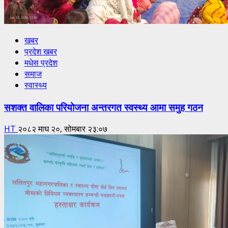
खबर
प्रदेश खबर
मधेस प्रदेश
समाज
स्वास्थ्य
सशक्त वालिका परियोजना अन्तरगत स्वस्थ्य आमा समुह गठन
HT
२०८२ माघ २०, सोमबार २३:०७