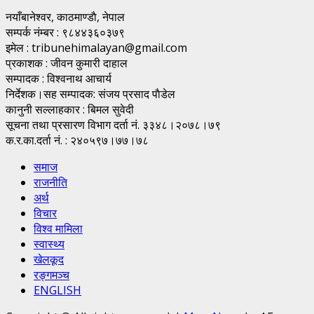
नयाँबानेश्वर, काठमाण्डाै, नेपाल
सम्पर्क नंम्बर : ९८४४३६०३७९
इमेल : tribunehimalayan@gmail.com
प्रकाशक : जीवन कुमारी दाहाल
सम्पादक : विश्वनाथ आचार्य
निर्देशक।सह सम्पादक: संजय प्रसाद पाैडेल
कानुनी सल्लाहकार : बिमल सुवेदी
सूचना तथा प्रसारण विभाग दर्ता नं. ३३४८।२०७८।७९
क.र.का.दर्ता नं. : २४०५९७।७७।७८
समाज
राजनीति
अर्थ
विचार
विश्व मामिला
स्वास्थ्य
खेलकूद
रङ्गमञ्च
ENGLISH