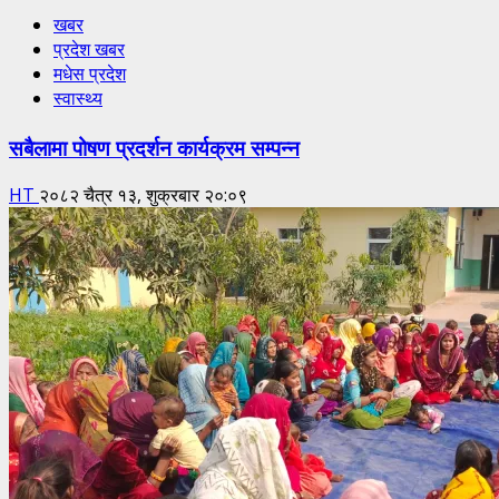
खबर
प्रदेश खबर
मधेस प्रदेश
स्वास्थ्य
सबैलामा पोषण प्रदर्शन कार्यक्रम सम्पन्न
HT
२०८२ चैत्र १३, शुक्रबार २०:०९