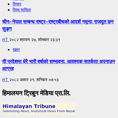
विचार
विश्व मामिला
चीन–नेपाल सम्बन्ध राष्ट्र–राष्ट्रबीचको आदर्श नमूना: राजदूत छन
सुङ्ग
HT
२०८२ श्रावण २७, सोमबार २३:३९
खबर
यी प्रदेशमा धेरै भारी वर्षाको सम्भावना, आवश्यक सतर्कता अपनाउन
आग्रह
HT
२०८२ असार २१, शनिबार ०७:५३
हिमालयन ट्रिबुन मेडिया प्रा.लि.