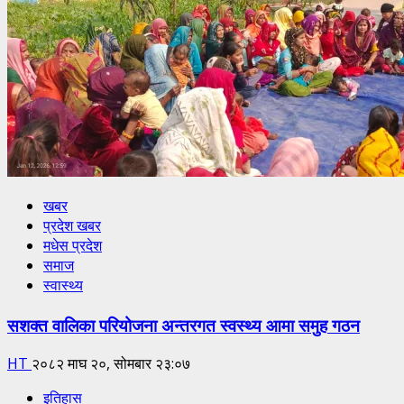
खबर
प्रदेश खबर
मधेस प्रदेश
समाज
स्वास्थ्य
सशक्त वालिका परियोजना अन्तरगत स्वस्थ्य आमा समुह गठन
HT
२०८२ माघ २०, सोमबार २३:०७
इतिहास