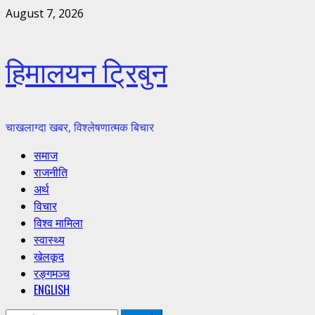
Skip
August 7, 2026
to
content
हिमालयन ट्रिबुन
चाखलाग्दा खबर, विश्लेषणात्मक बिचार
Primary
समाज
Menu
राजनीति
अर्थ
विचार
विश्व मामिला
स्वास्थ्य
खेलकूद
रङ्गमञ्च
ENGLISH