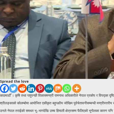
Spread the love
काठमाडौँ । कृषि तथा पशुपन्छी विकासमन्त्री रामनाथ अधिकारीले नेपाल प्रकोप र विपद्का दृष
श्रीलङ्काको कोलम्बोमा आयोजित एकीकृत बहुपक्षीय जोखिम पूर्वचेतावनीसम्बन्धी मन्त्रीस्तरीय स
उनले नेपाल तराईको समथर भू–भागदेखि उच्च हिमाली क्षेत्रसम्म फैलिएको भूगोलका कारण पनि व