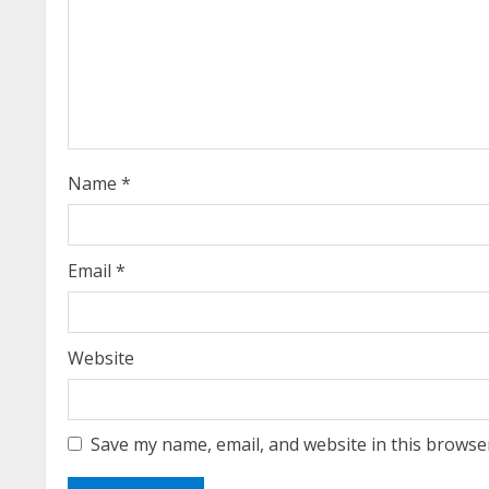
R
e
a
d
i
Name
*
n
g
Email
*
Website
Save my name, email, and website in this browse