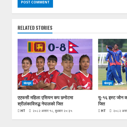
RELATED STORIES
खेलकूद
खेलकूद
एएफसी महिला एसियन कप छनोटमा
यु-१६ इस्ट जोन 
श्रीलंकाविरुद्ध नेपालको जित
जित
HT
२०८२ असार १८, बुधबार २०:३५
HT
२०८२ असार