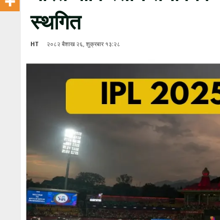
स्थगित
HT
२०८२ बैशाख २६, शुक्रबार १३:२८