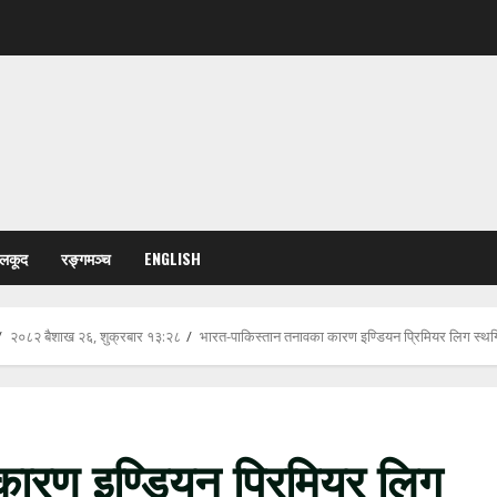
ेलकूद
रङ्गमञ्च
ENGLISH
२०८२ बैशाख २६, शुक्रबार १३:२८
भारत-पाकिस्तान तनावका कारण इण्डियन प्रिमियर लिग स्थ
ारण इण्डियन प्रिमियर लिग