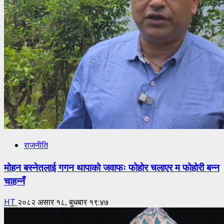
राजनीति
मोहन बस्नेतलाई गगन थापाको जवाफः फोहोर चलाएर म फोहोरी बन्न
चाहन्नँ
HT
२०८२ असार १८, बुधबार १९:४७