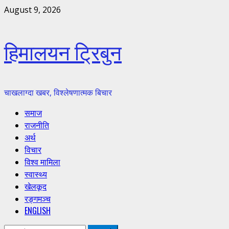
Skip
August 9, 2026
to
content
हिमालयन ट्रिबुन
चाखलाग्दा खबर, विश्लेषणात्मक बिचार
Primary
समाज
Menu
राजनीति
अर्थ
विचार
विश्व मामिला
स्वास्थ्य
खेलकूद
रङ्गमञ्च
ENGLISH