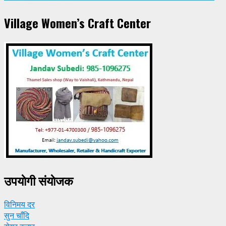
Village Women’s Craft Center
उपयाेगी संयाेजक
विनिमय दर
सुन चाँदि