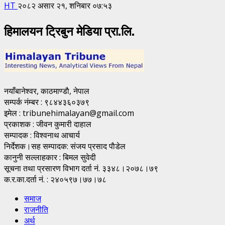
HT
२०८२ असार २१, शनिबार ०७:५३
हिमालयन ट्रिबुन मेडिया प्रा.लि.
नयाँबानेश्वर, काठमाण्डाै, नेपाल
सम्पर्क नंम्बर : ९८४४३६०३७९
इमेल : tribunehimalayan@gmail.com
प्रकाशक : जीवन कुमारी दाहाल
सम्पादक : विश्वनाथ आचार्य
निर्देशक।सह सम्पादक: संजय प्रसाद पाैडेल
कानुनी सल्लाहकार : बिमल सुवेदी
सूचना तथा प्रसारण विभाग दर्ता नं. ३३४८।२०७८।७९
क.र.का.दर्ता नं. : २४०५९७।७७।७८
समाज
राजनीति
अर्थ