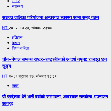
समाज
स्वास्थ्य
सशक्त वालिका परियोजना अन्तरगत स्वस्थ्य आमा समुह गठन
HT
२०८२ माघ २०, सोमबार २३:०७
इतिहास
विचार
विश्व मामिला
चीन–नेपाल सम्बन्ध राष्ट्र–राष्ट्रबीचको आदर्श नमूना: राजदूत छन
सुङ्ग
HT
२०८२ श्रावण २७, सोमबार २३:३९
खबर
यी प्रदेशमा धेरै भारी वर्षाको सम्भावना, आवश्यक सतर्कता अपनाउन
आग्रह