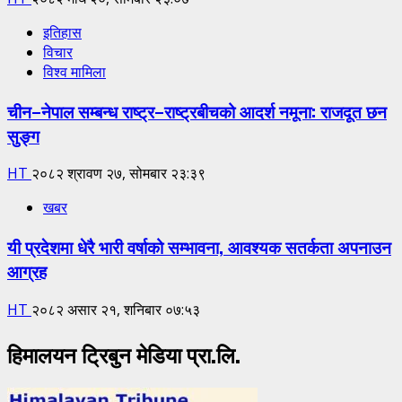
इतिहास
विचार
विश्व मामिला
चीन–नेपाल सम्बन्ध राष्ट्र–राष्ट्रबीचको आदर्श नमूना: राजदूत छन
सुङ्ग
HT
२०८२ श्रावण २७, सोमबार २३:३९
खबर
यी प्रदेशमा धेरै भारी वर्षाको सम्भावना, आवश्यक सतर्कता अपनाउन
आग्रह
HT
२०८२ असार २१, शनिबार ०७:५३
हिमालयन ट्रिबुन मेडिया प्रा.लि.