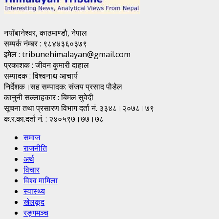
नयाँबानेश्वर, काठमाण्डाै, नेपाल
सम्पर्क नंम्बर : ९८४४३६०३७९
इमेल : tribunehimalayan@gmail.com
प्रकाशक : जीवन कुमारी दाहाल
सम्पादक : विश्वनाथ आचार्य
निर्देशक।सह सम्पादक: संजय प्रसाद पाैडेल
कानुनी सल्लाहकार : बिमल सुवेदी
सूचना तथा प्रसारण विभाग दर्ता नं. ३३४८।२०७८।७९
क.र.का.दर्ता नं. : २४०५९७।७७।७८
समाज
राजनीति
अर्थ
विचार
विश्व मामिला
स्वास्थ्य
खेलकूद
रङ्गमञ्च