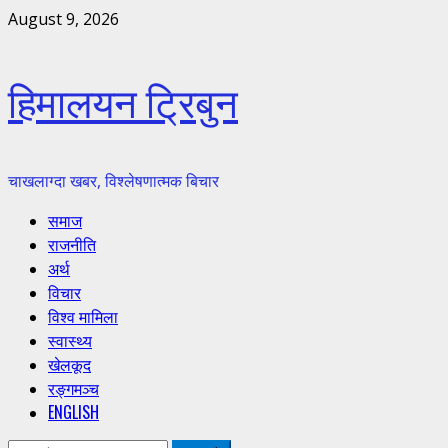
Skip
August 9, 2026
to
content
हिमालयन ट्रिबुन
चाखलाग्दा खबर, विश्लेषणात्मक बिचार
Primary
समाज
Menu
राजनीति
अर्थ
विचार
विश्व मामिला
स्वास्थ्य
खेलकूद
रङ्गमञ्च
ENGLISH