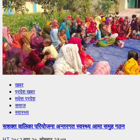
खबर
प्रदेश खबर
मधेस प्रदेश
समाज
स्वास्थ्य
सशक्त वालिका परियोजना अन्तरगत स्वस्थ्य आमा समुह गठन
HT
२०८२ माघ २०, सोमबार २३:०७