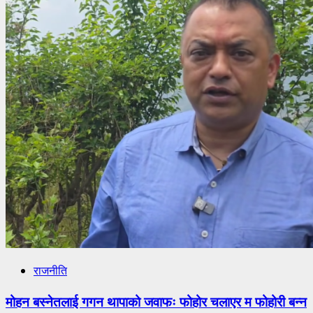
राजनीति
मोहन बस्नेतलाई गगन थापाको जवाफः फोहोर चलाएर म फोहोरी बन्न