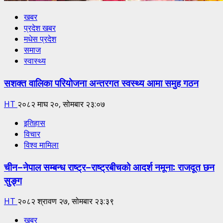
खबर
प्रदेश खबर
मधेस प्रदेश
समाज
स्वास्थ्य
सशक्त वालिका परियोजना अन्तरगत स्वस्थ्य आमा समुह गठन
HT
२०८२ माघ २०, सोमबार २३:०७
इतिहास
विचार
विश्व मामिला
चीन–नेपाल सम्बन्ध राष्ट्र–राष्ट्रबीचको आदर्श नमूना: राजदूत छन
सुङ्ग
HT
२०८२ श्रावण २७, सोमबार २३:३९
खबर