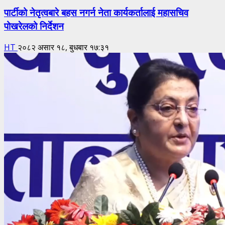
पार्टीको नेतृत्वबारे बहस नगर्न नेता कार्यकर्तालाई महासचिव
पोखरेलको निर्देशन
HT
२०८२ असार १८, बुधबार १७:३१