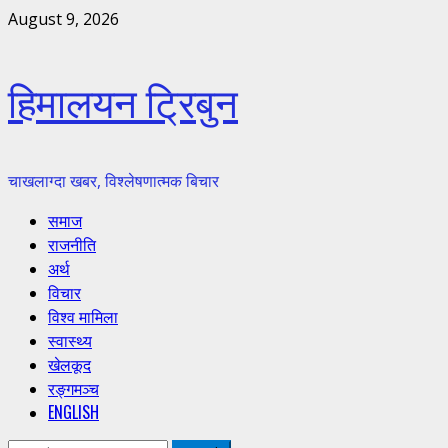
Skip
August 9, 2026
to
content
हिमालयन ट्रिबुन
चाखलाग्दा खबर, विश्लेषणात्मक बिचार
Primary
समाज
Menu
राजनीति
अर्थ
विचार
विश्व मामिला
स्वास्थ्य
खेलकूद
रङ्गमञ्च
ENGLISH