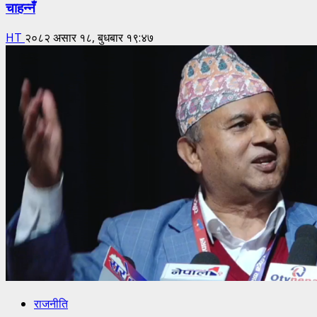
चाहन्नँ
HT
२०८२ असार १८, बुधबार १९:४७
राजनीति