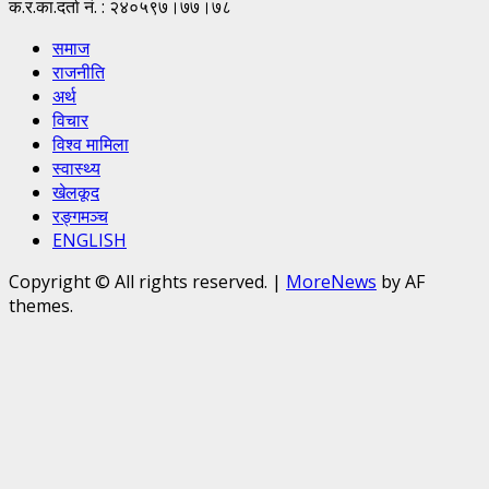
क.र.का.दर्ता नं. : २४०५९७।७७।७८
समाज
राजनीति
अर्थ
विचार
विश्व मामिला
स्वास्थ्य
खेलकूद
रङ्गमञ्च
ENGLISH
Copyright © All rights reserved.
|
MoreNews
by AF
themes.