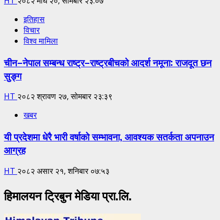
HT
२०८२ माघ २०, सोमबार २३:०७
इतिहास
विचार
विश्व मामिला
चीन–नेपाल सम्बन्ध राष्ट्र–राष्ट्रबीचको आदर्श नमूना: राजदूत छन
सुङ्ग
HT
२०८२ श्रावण २७, सोमबार २३:३९
खबर
यी प्रदेशमा धेरै भारी वर्षाको सम्भावना, आवश्यक सतर्कता अपनाउन
आग्रह
HT
२०८२ असार २१, शनिबार ०७:५३
हिमालयन ट्रिबुन मेडिया प्रा.लि.