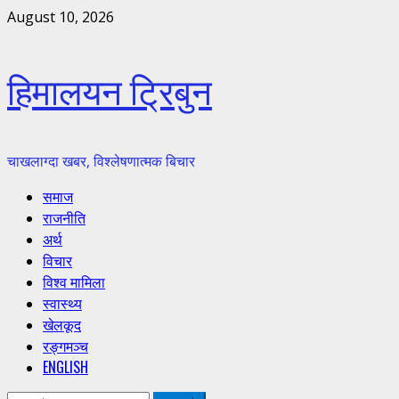
Skip
August 10, 2026
to
content
हिमालयन ट्रिबुन
चाखलाग्दा खबर, विश्लेषणात्मक बिचार
Primary
समाज
Menu
राजनीति
अर्थ
विचार
विश्व मामिला
स्वास्थ्य
खेलकूद
रङ्गमञ्च
ENGLISH