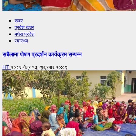
खबर
प्रदेश खबर
मधेस प्रदेश
स्वास्थ्य
सबैलामा पोषण प्रदर्शन कार्यक्रम सम्पन्न
HT
२०८२ चैत्र १३, शुक्रबार २०:०९