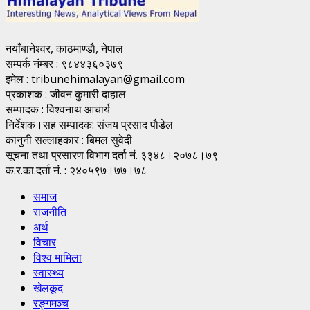
नयाँबानेश्वर, काठमाण्डाै, नेपाल
सम्पर्क नंम्बर : ९८४४३६०३७९
इमेल : tribunehimalayan@gmail.com
प्रकाशक : जीवन कुमारी दाहाल
सम्पादक : विश्वनाथ आचार्य
निर्देशक।सह सम्पादक: संजय प्रसाद पाैडेल
कानुनी सल्लाहकार : बिमल सुवेदी
सूचना तथा प्रसारण विभाग दर्ता नं. ३३४८।२०७८।७९
क.र.का.दर्ता नं. : २४०५९७।७७।७८
समाज
राजनीति
अर्थ
विचार
विश्व मामिला
स्वास्थ्य
खेलकूद
रङ्गमञ्च