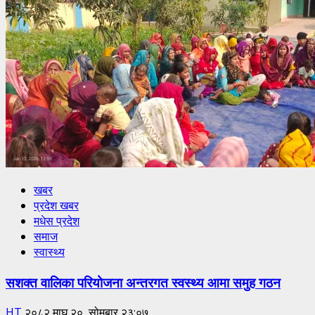
खबर
प्रदेश खबर
मधेस प्रदेश
समाज
स्वास्थ्य
सशक्त वालिका परियोजना अन्तरगत स्वस्थ्य आमा समुह गठन
HT
२०८२ माघ २०, सोमबार २३:०७