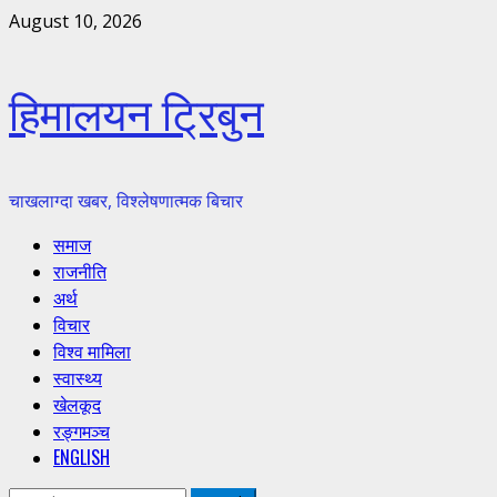
Skip
August 10, 2026
to
content
हिमालयन ट्रिबुन
चाखलाग्दा खबर, विश्लेषणात्मक बिचार
Primary
समाज
Menu
राजनीति
अर्थ
विचार
विश्व मामिला
स्वास्थ्य
खेलकूद
रङ्गमञ्च
ENGLISH