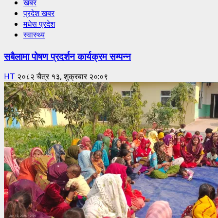
खबर
प्रदेश खबर
मधेस प्रदेश
स्वास्थ्य
सबैलामा पोषण प्रदर्शन कार्यक्रम सम्पन्न
HT
२०८२ चैत्र १३, शुक्रबार २०:०९