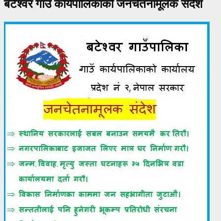
बटेश्वर गाउँ कार्यपालिकाको जनचेतनामूलक संदेश