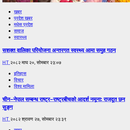
खबर
प्रदेश खबर
मधेस प्रदेश
समाज
स्वास्थ्य
सशक्त वालिका परियोजना अन्तरगत स्वस्थ्य आमा समुह गठन
HT
२०८२ माघ २०, सोमबार २३:०७
इतिहास
विचार
विश्व मामिला
चीन–नेपाल सम्बन्ध राष्ट्र–राष्ट्रबीचको आदर्श नमूना: राजदूत छन
सुङ्ग
HT
२०८२ श्रावण २७, सोमबार २३:३९