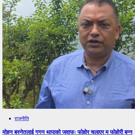
राजनीति
मोहन बस्नेतलाई गगन थापाको जवाफः फोहोर चलाएर म फोहोरी बन्न