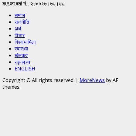
क.र.का.दर्ता नं. : २४०५९७।७७।७८
समाज
राजनीति
अर्थ
विचार
विश्व मामिला
स्वास्थ्य
खेलकूद
रङ्गमञ्च
ENGLISH
Copyright © All rights reserved.
|
MoreNews
by AF
themes.