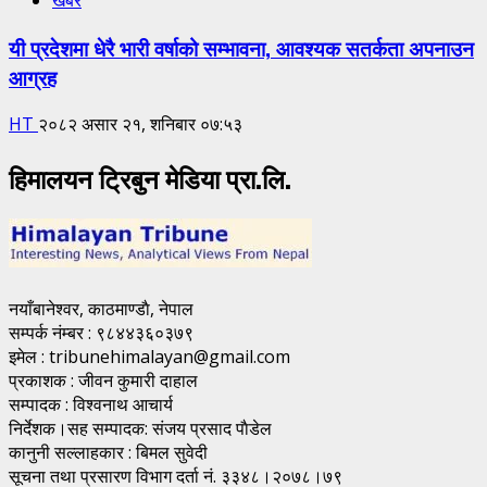
खबर
यी प्रदेशमा धेरै भारी वर्षाको सम्भावना, आवश्यक सतर्कता अपनाउन
आग्रह
HT
२०८२ असार २१, शनिबार ०७:५३
हिमालयन ट्रिबुन मेडिया प्रा.लि.
नयाँबानेश्वर, काठमाण्डाै, नेपाल
सम्पर्क नंम्बर : ९८४४३६०३७९
इमेल : tribunehimalayan@gmail.com
प्रकाशक : जीवन कुमारी दाहाल
सम्पादक : विश्वनाथ आचार्य
निर्देशक।सह सम्पादक: संजय प्रसाद पाैडेल
कानुनी सल्लाहकार : बिमल सुवेदी
सूचना तथा प्रसारण विभाग दर्ता नं. ३३४८।२०७८।७९