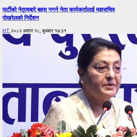
पार्टीको नेतृत्वबारे बहस नगर्न नेता कार्यकर्तालाई महासचिव
पोखरेलको निर्देशन
HT
२०८२ असार १८, बुधबार १७:३१