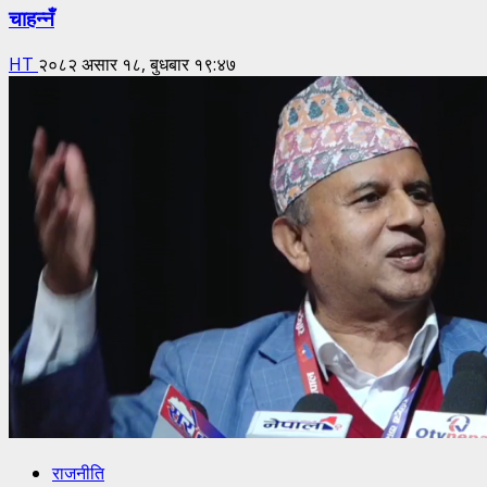
चाहन्नँ
HT
२०८२ असार १८, बुधबार १९:४७
राजनीति