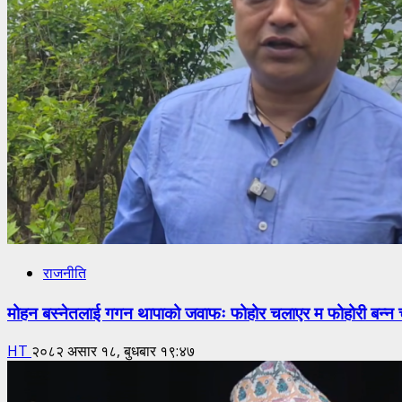
राजनीति
मोहन बस्नेतलाई गगन थापाको जवाफः फोहोर चलाएर म फोहोरी बन्न च
HT
२०८२ असार १८, बुधबार १९:४७