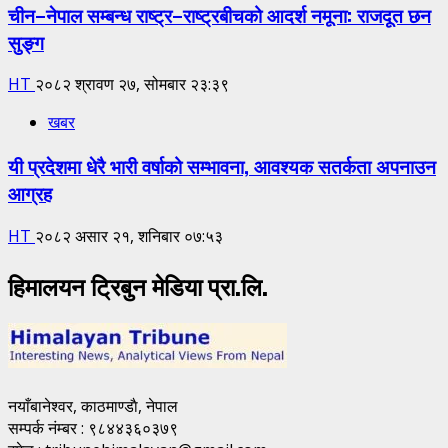
चीन–नेपाल सम्बन्ध राष्ट्र–राष्ट्रबीचको आदर्श नमूना: राजदूत छन
सुङ्ग
HT
२०८२ श्रावण २७, सोमबार २३:३९
खबर
यी प्रदेशमा धेरै भारी वर्षाको सम्भावना, आवश्यक सतर्कता अपनाउन
आग्रह
HT
२०८२ असार २१, शनिबार ०७:५३
हिमालयन ट्रिबुन मेडिया प्रा.लि.
नयाँबानेश्वर, काठमाण्डाै, नेपाल
सम्पर्क नंम्बर : ९८४४३६०३७९