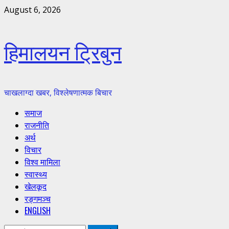
Skip
August 6, 2026
to
content
हिमालयन ट्रिबुन
चाखलाग्दा खबर, विश्लेषणात्मक बिचार
Primary
समाज
Menu
राजनीति
अर्थ
विचार
विश्व मामिला
स्वास्थ्य
खेलकूद
रङ्गमञ्च
ENGLISH