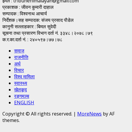
इमेल : tribunehimalayan@gmail.com
प्रकाशक : जीवन कुमारी दाहाल
सम्पादक : विश्वनाथ आचार्य
निर्देशक।सह सम्पादक: संजय प्रसाद पाैडेल
कानुनी सल्लाहकार : बिमल सुवेदी
सूचना तथा प्रसारण विभाग दर्ता नं. ३३४८।२०७८।७९
क.र.का.दर्ता नं. : २४०५९७।७७।७८
समाज
राजनीति
अर्थ
विचार
विश्व मामिला
स्वास्थ्य
खेलकूद
रङ्गमञ्च
ENGLISH
Copyright © All rights reserved.
|
MoreNews
by AF
themes.