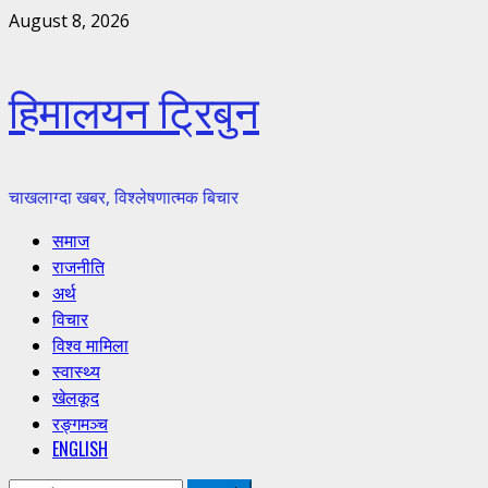
Skip
August 8, 2026
to
content
हिमालयन ट्रिबुन
चाखलाग्दा खबर, विश्लेषणात्मक बिचार
Primary
समाज
Menu
राजनीति
अर्थ
विचार
विश्व मामिला
स्वास्थ्य
खेलकूद
रङ्गमञ्च
ENGLISH