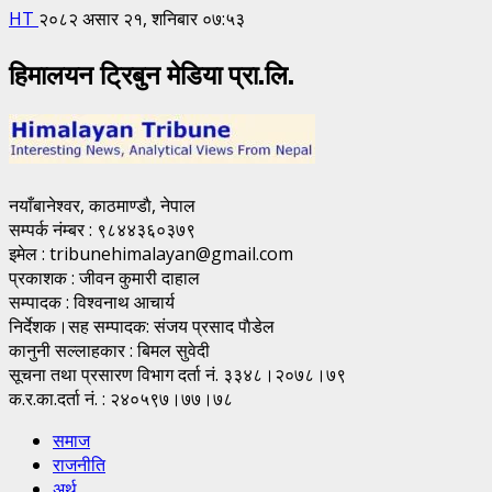
HT
२०८२ असार २१, शनिबार ०७:५३
हिमालयन ट्रिबुन मेडिया प्रा.लि.
नयाँबानेश्वर, काठमाण्डाै, नेपाल
सम्पर्क नंम्बर : ९८४४३६०३७९
इमेल : tribunehimalayan@gmail.com
प्रकाशक : जीवन कुमारी दाहाल
सम्पादक : विश्वनाथ आचार्य
निर्देशक।सह सम्पादक: संजय प्रसाद पाैडेल
कानुनी सल्लाहकार : बिमल सुवेदी
सूचना तथा प्रसारण विभाग दर्ता नं. ३३४८।२०७८।७९
क.र.का.दर्ता नं. : २४०५९७।७७।७८
समाज
राजनीति
अर्थ