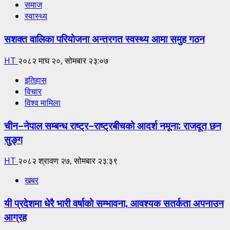
समाज
स्वास्थ्य
सशक्त वालिका परियोजना अन्तरगत स्वस्थ्य आमा समुह गठन
HT
२०८२ माघ २०, सोमबार २३:०७
इतिहास
विचार
विश्व मामिला
चीन–नेपाल सम्बन्ध राष्ट्र–राष्ट्रबीचको आदर्श नमूना: राजदूत छन
सुङ्ग
HT
२०८२ श्रावण २७, सोमबार २३:३९
खबर
यी प्रदेशमा धेरै भारी वर्षाको सम्भावना, आवश्यक सतर्कता अपनाउन
आग्रह