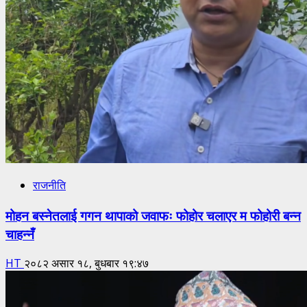
राजनीति
मोहन बस्नेतलाई गगन थापाको जवाफः फोहोर चलाएर म फोहोरी बन्न
चाहन्नँ
HT
२०८२ असार १८, बुधबार १९:४७