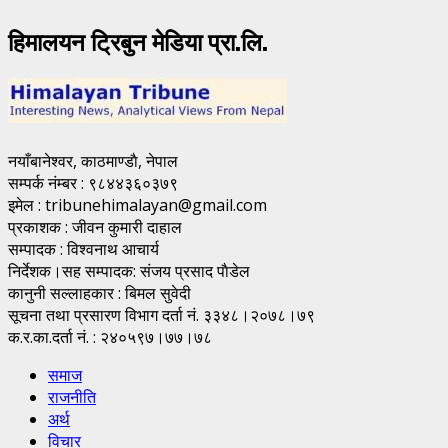
हिमालयन ट्रिबुन मेडिया प्रा.लि.
नयाँबानेश्वर, काठमाण्डाै, नेपाल
सम्पर्क नंम्बर : ९८४४३६०३७९
इमेल : tribunehimalayan@gmail.com
प्रकाशक : जीवन कुमारी दाहाल
सम्पादक : विश्वनाथ आचार्य
निर्देशक।सह सम्पादक: संजय प्रसाद पाैडेल
कानुनी सल्लाहकार : बिमल सुवेदी
सूचना तथा प्रसारण विभाग दर्ता नं. ३३४८।२०७८।७९
क.र.का.दर्ता नं. : २४०५९७।७७।७८
समाज
राजनीति
अर्थ
विचार