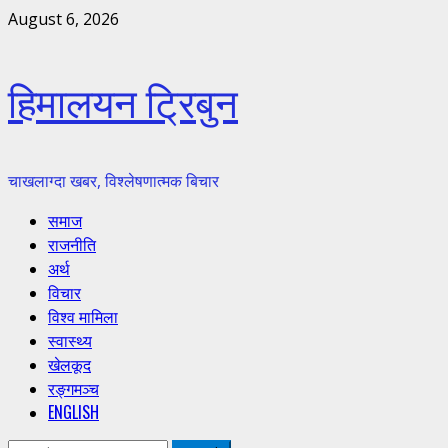
Skip
August 6, 2026
to
content
हिमालयन ट्रिबुन
चाखलाग्दा खबर, विश्लेषणात्मक बिचार
Primary
समाज
Menu
राजनीति
अर्थ
विचार
विश्व मामिला
स्वास्थ्य
खेलकूद
रङ्गमञ्च
ENGLISH