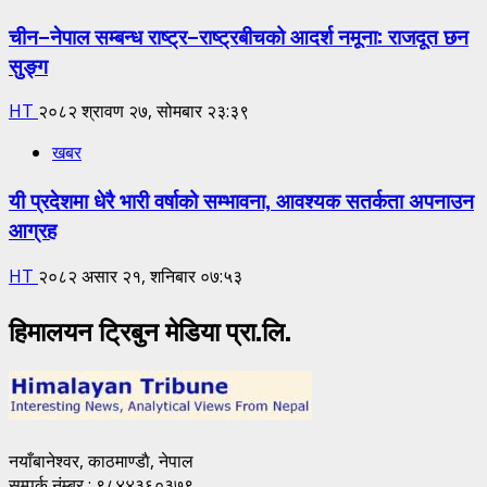
चीन–नेपाल सम्बन्ध राष्ट्र–राष्ट्रबीचको आदर्श नमूना: राजदूत छन
सुङ्ग
HT
२०८२ श्रावण २७, सोमबार २३:३९
खबर
यी प्रदेशमा धेरै भारी वर्षाको सम्भावना, आवश्यक सतर्कता अपनाउन
आग्रह
HT
२०८२ असार २१, शनिबार ०७:५३
हिमालयन ट्रिबुन मेडिया प्रा.लि.
नयाँबानेश्वर, काठमाण्डाै, नेपाल
सम्पर्क नंम्बर : ९८४४३६०३७९