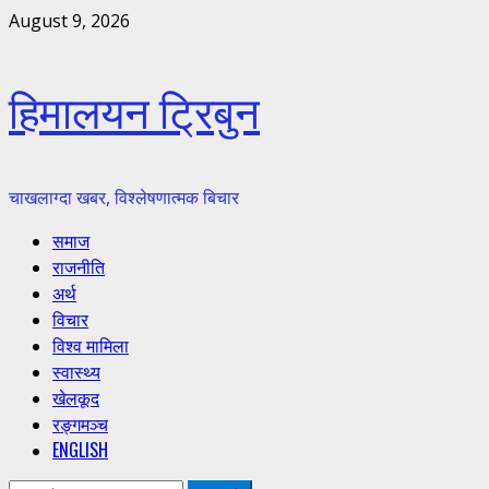
Skip
August 9, 2026
to
content
हिमालयन ट्रिबुन
चाखलाग्दा खबर, विश्लेषणात्मक बिचार
Primary
समाज
Menu
राजनीति
अर्थ
विचार
विश्व मामिला
स्वास्थ्य
खेलकूद
रङ्गमञ्च
ENGLISH