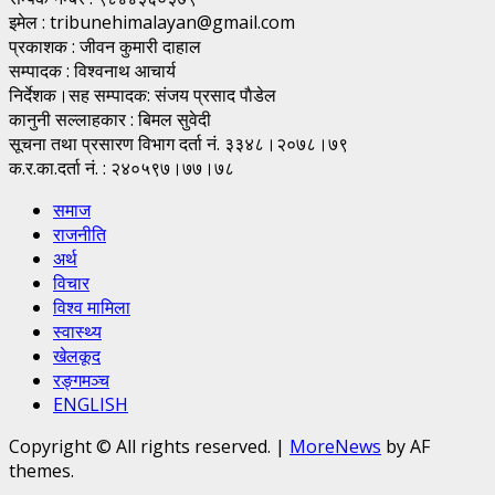
इमेल : tribunehimalayan@gmail.com
प्रकाशक : जीवन कुमारी दाहाल
सम्पादक : विश्वनाथ आचार्य
निर्देशक।सह सम्पादक: संजय प्रसाद पाैडेल
कानुनी सल्लाहकार : बिमल सुवेदी
सूचना तथा प्रसारण विभाग दर्ता नं. ३३४८।२०७८।७९
क.र.का.दर्ता नं. : २४०५९७।७७।७८
समाज
राजनीति
अर्थ
विचार
विश्व मामिला
स्वास्थ्य
खेलकूद
रङ्गमञ्च
ENGLISH
Copyright © All rights reserved.
|
MoreNews
by AF
themes.