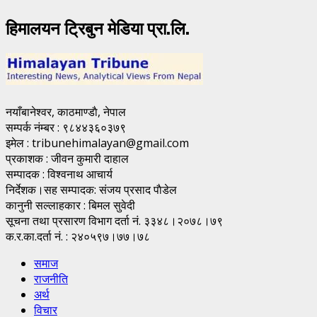
हिमालयन ट्रिबुन मेडिया प्रा.लि.
नयाँबानेश्वर, काठमाण्डाै, नेपाल
सम्पर्क नंम्बर : ९८४४३६०३७९
इमेल : tribunehimalayan@gmail.com
प्रकाशक : जीवन कुमारी दाहाल
सम्पादक : विश्वनाथ आचार्य
निर्देशक।सह सम्पादक: संजय प्रसाद पाैडेल
कानुनी सल्लाहकार : बिमल सुवेदी
सूचना तथा प्रसारण विभाग दर्ता नं. ३३४८।२०७८।७९
क.र.का.दर्ता नं. : २४०५९७।७७।७८
समाज
राजनीति
अर्थ
विचार