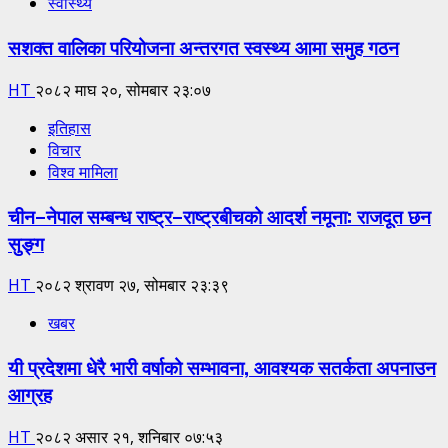
स्वास्थ्य
सशक्त वालिका परियोजना अन्तरगत स्वस्थ्य आमा समुह गठन
HT
२०८२ माघ २०, सोमबार २३:०७
इतिहास
विचार
विश्व मामिला
चीन–नेपाल सम्बन्ध राष्ट्र–राष्ट्रबीचको आदर्श नमूना: राजदूत छन
सुङ्ग
HT
२०८२ श्रावण २७, सोमबार २३:३९
खबर
यी प्रदेशमा धेरै भारी वर्षाको सम्भावना, आवश्यक सतर्कता अपनाउन
आग्रह
HT
२०८२ असार २१, शनिबार ०७:५३