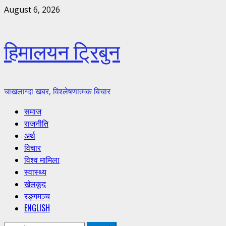
Skip
August 6, 2026
to
content
हिमालयन ट्रिबुन
चाखलाग्दा खबर, विश्लेषणात्मक बिचार
Primary
समाज
Menu
राजनीति
अर्थ
विचार
विश्व मामिला
स्वास्थ्य
खेलकूद
रङ्गमञ्च
ENGLISH