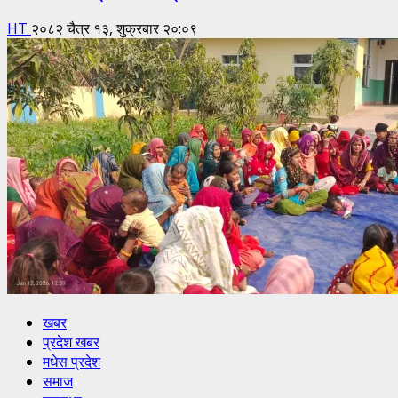
HT
२०८२ चैत्र १३, शुक्रबार २०:०९
खबर
प्रदेश खबर
मधेस प्रदेश
समाज