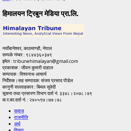
हिमालयन ट्रिबुन मेडिया प्रा.लि.
नयाँबानेश्वर, काठमाण्डाै, नेपाल
सम्पर्क नंम्बर : ९८४४३६०३७९
इमेल : tribunehimalayan@gmail.com
प्रकाशक : जीवन कुमारी दाहाल
सम्पादक : विश्वनाथ आचार्य
निर्देशक।सह सम्पादक: संजय प्रसाद पाैडेल
कानुनी सल्लाहकार : बिमल सुवेदी
सूचना तथा प्रसारण विभाग दर्ता नं. ३३४८।२०७८।७९
क.र.का.दर्ता नं. : २४०५९७।७७।७८
समाज
राजनीति
अर्थ
विचार