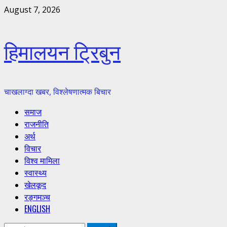
Skip
August 7, 2026
to
content
हिमालयन ट्रिबुन
चाखलाग्दा खबर, विश्लेषणात्मक बिचार
Primary
समाज
Menu
राजनीति
अर्थ
विचार
विश्व मामिला
स्वास्थ्य
खेलकूद
रङ्गमञ्च
ENGLISH