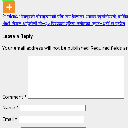
Continue
Previous:
भोजपुरको पौवादुङमाको पाँच सय हेक्टरमा अकबरे खुर्सानीखेती, वार्ष
Next:
नेपाल आईसीसी टी–२० विश्वकप एशिया छनोटको ‘सुपर–थ्री’ मा प्रवेश
Reading
Leave a Reply
Your email address will not be published.
Required fields 
Comment
*
Name
*
Email
*