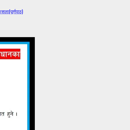
ैसला(पूर्णपाठ)