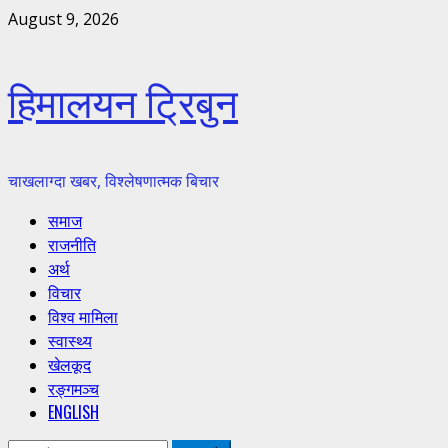
Skip
August 9, 2026
to
content
हिमालयन ट्रिबुन
चाखलाग्दा खबर, विश्लेषणात्मक बिचार
Primary
समाज
Menu
राजनीति
अर्थ
विचार
विश्व मामिला
स्वास्थ्य
खेलकूद
रङ्गमञ्च
ENGLISH