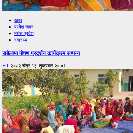
खबर
प्रदेश खबर
मधेस प्रदेश
स्वास्थ्य
सबैलामा पोषण प्रदर्शन कार्यक्रम सम्पन्न
HT
२०८२ चैत्र १३, शुक्रबार २०:०९