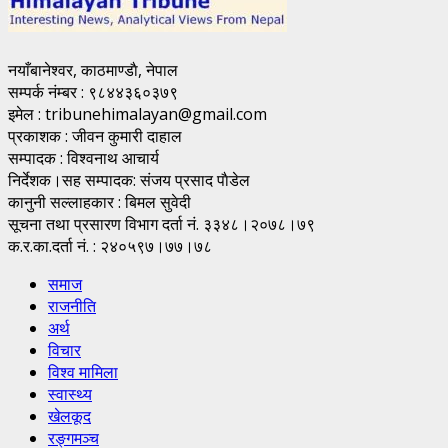
नयाँबानेश्वर, काठमाण्डाै, नेपाल
सम्पर्क नंम्बर : ९८४४३६०३७९
इमेल : tribunehimalayan@gmail.com
प्रकाशक : जीवन कुमारी दाहाल
सम्पादक : विश्वनाथ आचार्य
निर्देशक।सह सम्पादक: संजय प्रसाद पाैडेल
कानुनी सल्लाहकार : बिमल सुवेदी
सूचना तथा प्रसारण विभाग दर्ता नं. ३३४८।२०७८।७९
क.र.का.दर्ता नं. : २४०५९७।७७।७८
समाज
राजनीति
अर्थ
विचार
विश्व मामिला
स्वास्थ्य
खेलकूद
रङ्गमञ्च