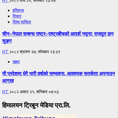
HT
२०८२ माघ २०, सोमबार २३:०७
इतिहास
विचार
विश्व मामिला
चीन–नेपाल सम्बन्ध राष्ट्र–राष्ट्रबीचको आदर्श नमूना: राजदूत छन
सुङ्ग
HT
२०८२ श्रावण २७, सोमबार २३:३९
खबर
यी प्रदेशमा धेरै भारी वर्षाको सम्भावना, आवश्यक सतर्कता अपनाउन
आग्रह
HT
२०८२ असार २१, शनिबार ०७:५३
हिमालयन ट्रिबुन मेडिया प्रा.लि.