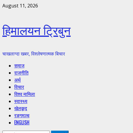
Skip
August 11, 2026
to
content
हिमालयन ट्रिबुन
चाखलाग्दा खबर, विश्लेषणात्मक बिचार
Primary
समाज
Menu
राजनीति
अर्थ
विचार
विश्व मामिला
स्वास्थ्य
खेलकूद
रङ्गमञ्च
ENGLISH