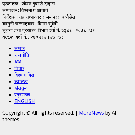
प्रकाशक : जीवन कुमारी दाहाल
सम्पादक : विश्वनाथ आचार्य
निर्देशक।सह सम्पादक: संजय प्रसाद पाैडेल
कानुनी सल्लाहकार : बिमल सुवेदी
सूचना तथा प्रसारण विभाग दर्ता नं. ३३४८।२०७८।७९
क.र.का.दर्ता नं. : २४०५९७।७७।७८
समाज
राजनीति
अर्थ
विचार
विश्व मामिला
स्वास्थ्य
खेलकूद
रङ्गमञ्च
ENGLISH
Copyright © All rights reserved.
|
MoreNews
by AF
themes.