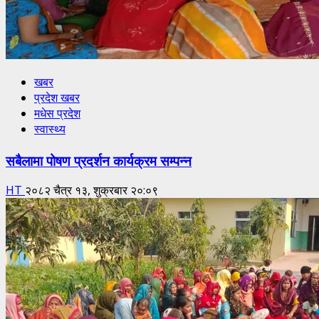
खबर
प्रदेश खबर
मधेस प्रदेश
स्वास्थ्य
सबैलामा पोषण प्रदर्शन कार्यक्रम सम्पन्न
HT
२०८२ चैत्र १३, शुक्रबार २०:०९