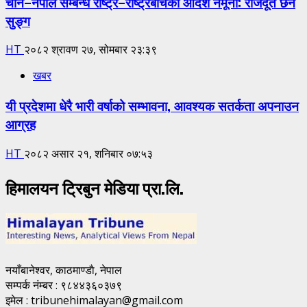
चीन–नेपाल सम्बन्ध राष्ट्र–राष्ट्रबीचको आदर्श नमूना: राजदूत छन
सुङ्ग
HT
२०८२ श्रावण २७, सोमबार २३:३९
खबर
यी प्रदेशमा धेरै भारी वर्षाको सम्भावना, आवश्यक सतर्कता अपनाउन
आग्रह
HT
२०८२ असार २१, शनिबार ०७:५३
हिमालयन ट्रिबुन मेडिया प्रा.लि.
नयाँबानेश्वर, काठमाण्डाै, नेपाल
सम्पर्क नंम्बर : ९८४४३६०३७९
इमेल : tribunehimalayan@gmail.com