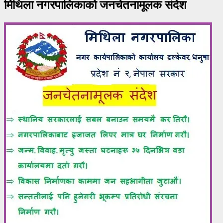
मिथिला नगरपालिकाको जनचेतनामूलक संदेश