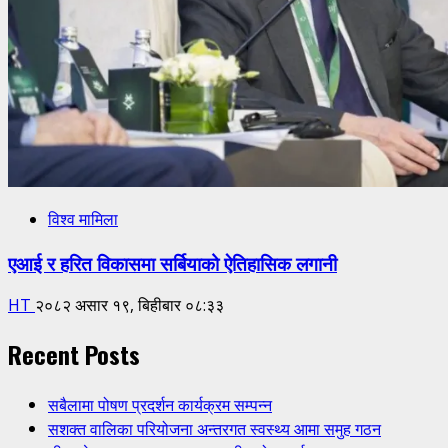
विश्व मामिला
एआई र हरित विकासमा सर्बियाको ऐतिहासिक लगानी
HT
२०८२ असार १९, बिहीबार ०८:३३
Recent Posts
सबैलामा पोषण प्रदर्शन कार्यक्रम सम्पन्न
सशक्त वालिका परियोजना अन्तरगत स्वस्थ्य आमा समुह गठन