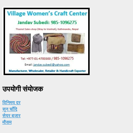
उपयाेगी संयाेजक
विनिमय दर
सुन चाँदि
सेयर बजार
मौसम