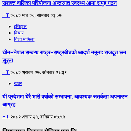
सशक्त वालिका परियोजना अन्तरगत स्वस्थ्य आमा समुह गठन
HT
२०८२ माघ २०, सोमबार २३:०७
इतिहास
विचार
विश्व मामिला
चीन–नेपाल सम्बन्ध राष्ट्र–राष्ट्रबीचको आदर्श नमूना: राजदूत छन
सुङ्ग
HT
२०८२ श्रावण २७, सोमबार २३:३९
खबर
यी प्रदेशमा धेरै भारी वर्षाको सम्भावना, आवश्यक सतर्कता अपनाउन
आग्रह
HT
२०८२ असार २१, शनिबार ०७:५३
हिमालयन ट्रिबुन मेडिया प्रा.लि.