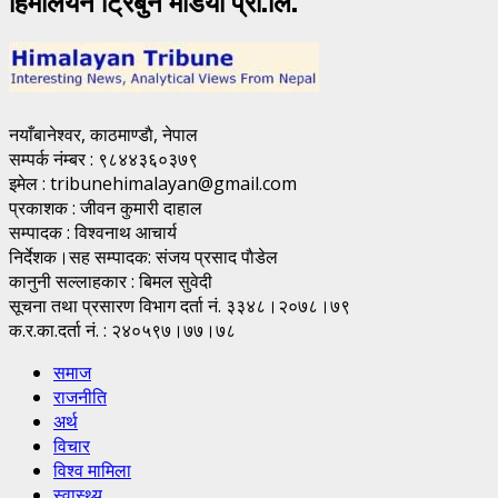
नयाँबानेश्वर, काठमाण्डाै, नेपाल
सम्पर्क नंम्बर : ९८४४३६०३७९
इमेल : tribunehimalayan@gmail.com
प्रकाशक : जीवन कुमारी दाहाल
सम्पादक : विश्वनाथ आचार्य
निर्देशक।सह सम्पादक: संजय प्रसाद पाैडेल
कानुनी सल्लाहकार : बिमल सुवेदी
सूचना तथा प्रसारण विभाग दर्ता नं. ३३४८।२०७८।७९
क.र.का.दर्ता नं. : २४०५९७।७७।७८
समाज
राजनीति
अर्थ
विचार
विश्व मामिला
स्वास्थ्य