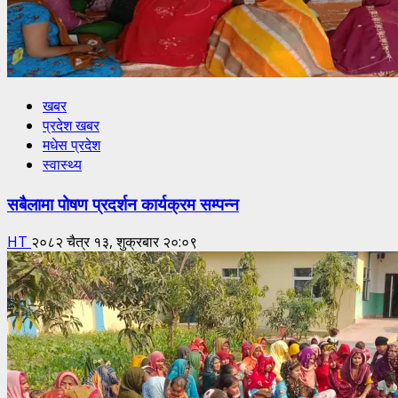
खबर
प्रदेश खबर
मधेस प्रदेश
स्वास्थ्य
सबैलामा पोषण प्रदर्शन कार्यक्रम सम्पन्न
HT
२०८२ चैत्र १३, शुक्रबार २०:०९