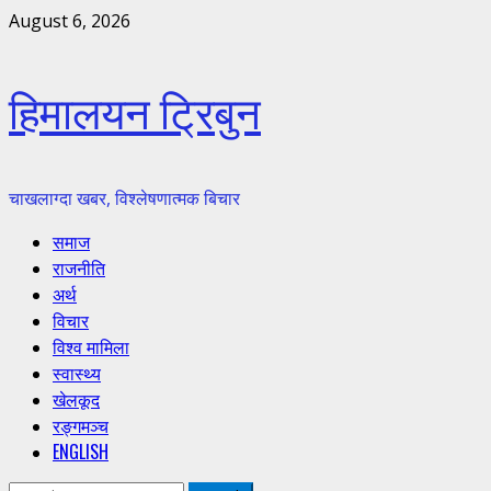
Skip
August 6, 2026
to
content
हिमालयन ट्रिबुन
चाखलाग्दा खबर, विश्लेषणात्मक बिचार
Primary
समाज
Menu
राजनीति
अर्थ
विचार
विश्व मामिला
स्वास्थ्य
खेलकूद
रङ्गमञ्च
ENGLISH