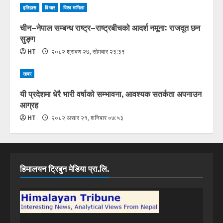
इतिहास
विचार
विश्व मामिला
चीन–नेपाल सम्बन्ध राष्ट्र–राष्ट्रबीचको आदर्श नमूना: राजदूत छन
सुङ्ग
HT
२०८२ श्रावण २७, सोमबार २३:३९
खबर
यी प्रदेशमा धेरै भारी वर्षाको सम्भावना, आवश्यक सतर्कता अपनाउन
आग्रह
HT
२०८२ असार २१, शनिबार ०७:५३
हिमालयन ट्रिबुन मेडिया प्रा.लि.