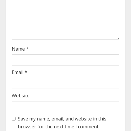
a
d
i
n
g
Name
*
Email
*
Website
Save my name, email, and website in this
browser for the next time I comment.