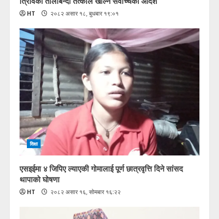
त्रिविको तालाबन्दी तत्काल खोल्न सर्वोच्चको आदेश
HT
२०८२ असार १८, बुधबार १९:०१
शिक्षा
एसइईमा ४ जिपिए ल्याएकी गोमालाई पूर्ण छात्रवृत्ति दिने सांसद
थापाको घोषणा
HT
२०८२ असार १६, सोमबार १६:२२