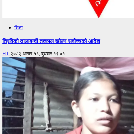
शिक्षा
त्रिविको तालाबन्दी तत्काल खोल्न सर्वोच्चको आदेश
HT
२०८२ असार १८, बुधबार १९:०१