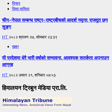
विचार
विश्व मामिला
चीन–नेपाल सम्बन्ध राष्ट्र–राष्ट्रबीचको आदर्श नमूना: राजदूत छन
सुङ्ग
HT
२०८२ श्रावण २७, सोमबार २३:३९
खबर
यी प्रदेशमा धेरै भारी वर्षाको सम्भावना, आवश्यक सतर्कता अपनाउन
आग्रह
HT
२०८२ असार २१, शनिबार ०७:५३
हिमालयन ट्रिबुन मेडिया प्रा.लि.