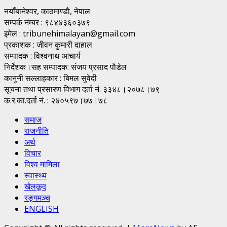
नयाँबानेश्वर, काठमाण्डाै, नेपाल
सम्पर्क नंम्बर : ९८४४३६०३७९
इमेल : tribunehimalayan@gmail.com
प्रकाशक : जीवन कुमारी दाहाल
सम्पादक : विश्वनाथ आचार्य
निर्देशक।सह सम्पादक: संजय प्रसाद पाैडेल
कानुनी सल्लाहकार : बिमल सुवेदी
सूचना तथा प्रसारण विभाग दर्ता नं. ३३४८।२०७८।७९
क.र.का.दर्ता नं. : २४०५९७।७७।७८
समाज
राजनीति
अर्थ
विचार
विश्व मामिला
स्वास्थ्य
खेलकूद
रङ्गमञ्च
ENGLISH