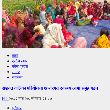
खबर
प्रदेश खबर
मधेस प्रदेश
समाज
स्वास्थ्य
सशक्त वालिका परियोजना अन्तरगत स्वस्थ्य आमा समुह गठन
HT
२०८२ माघ २०, सोमबार २३:०७
इतिहास