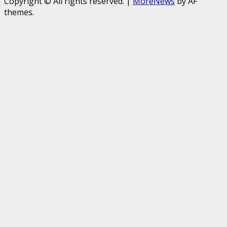
Copyright © All rights reserved.
|
MoreNews
by AF
themes.