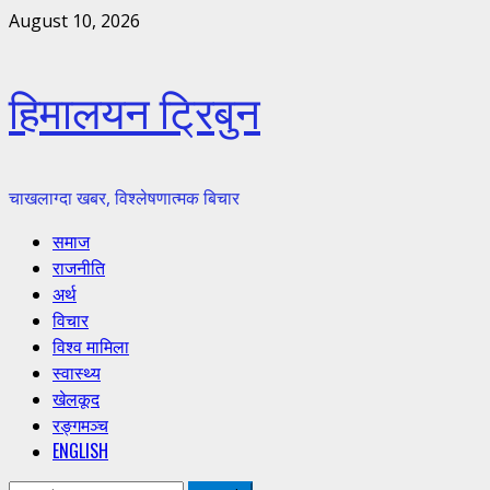
Skip
August 10, 2026
to
content
हिमालयन ट्रिबुन
चाखलाग्दा खबर, विश्लेषणात्मक बिचार
Primary
समाज
Menu
राजनीति
अर्थ
विचार
विश्व मामिला
स्वास्थ्य
खेलकूद
रङ्गमञ्च
ENGLISH