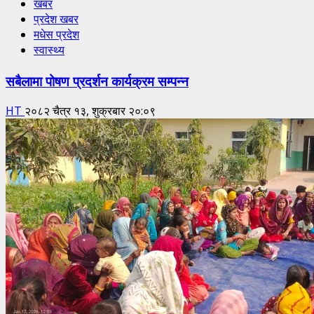
खबर
प्रदेश खबर
मधेस प्रदेश
स्वास्थ्य
सबैलामा पोषण प्रदर्शन कार्यक्रम सम्पन्न
HT
२०८२ चैत्र १३, शुक्रबार २०:०९