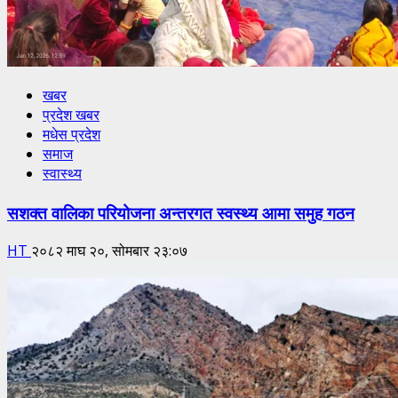
खबर
प्रदेश खबर
मधेस प्रदेश
समाज
स्वास्थ्य
सशक्त वालिका परियोजना अन्तरगत स्वस्थ्य आमा समुह गठन
HT
२०८२ माघ २०, सोमबार २३:०७