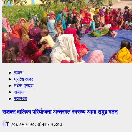
खबर
प्रदेश खबर
मधेस प्रदेश
समाज
स्वास्थ्य
सशक्त वालिका परियोजना अन्तरगत स्वस्थ्य आमा समुह गठन
HT
२०८२ माघ २०, सोमबार २३:०७