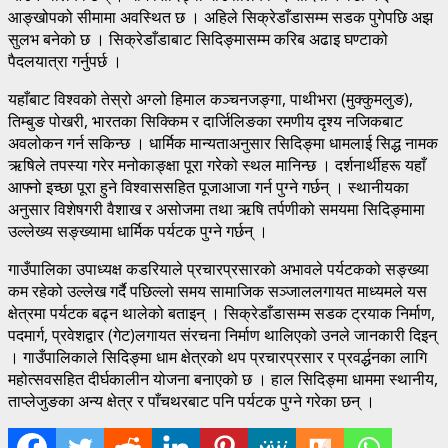
आङ्खोपको सीमामा अवस्थित छ । अहिले सिक्रेडाँडासम्म सडक पुगेपछि अझ
सुलभ बनेको छ । सिक्रेडाँडाबाट सिदिङ्मासम्म करिब अढाइ घण्टाको
पैदलयात्रा गर्नुपर्छ ।
यहाँबाट विश्वको तेस्रो अग्लो हिमाल कञ्चनजङ्गा, पाथीभरा (मुक्कुमलुङ),
तिम्बुङ पोखरी, भारतका सिक्किम र दार्जिलिङका रमणीय दृश्य नजिकबाट
अवलोकन गर्न सकिन्छ । धार्मिक मान्यताअनुसार सिदिङ्मा धामलाई सिद्ध नामक
ऋषिले तपस्या गरेर मनोकाङ्क्षा पूरा गरेको स्थल मानिन्छ । दर्शनार्थीहरू यहाँ
आफ्नो इच्छा पूरा हुने विश्वाससहित पूजाआजा गर्न पुग्ने गर्छन् । स्थानीयका
अनुसार विशेषगरी वैशाख र असोजमा तथा ऋषि तर्पणीको समयमा सिदिङ्मामा
उल्लेख्य सङ्ख्यामा धार्मिक पर्यटक पुग्ने गर्छन् ।
गाउँपालिका उपाध्यक्ष कडरियाले प्रचारप्रसारको अभावले पर्यटकको सङ्ख्या
कम रहेको उल्लेख गर्दै पछिल्लो समय सामाजिक सञ्जाललगायत माध्यमले यस
क्षेत्रमा पर्यटक बढ्न थालेको बताइन् । सिक्रेडाँडासम्म सडक ट्रयाक निर्माण,
पदमार्ग, प्रवेशद्वार (गेट)लगायत संरचना निर्माण थालिएको उनले जानकारी दिइन्
। गाउँपालिकाले सिदिङ्मा धाम क्षेत्रको थप प्रचारप्रसार र प्रवर्द्धनका लागि
महोत्सवसहित दीर्घकालीन योजना बनाएको छ । हाल सिदिङ्मा धाममा स्थानीय,
ताप्लेजुङका अन्य क्षेत्र र पाँचथरबाट पनि पर्यटक पुग्ने गरेका छन् ।