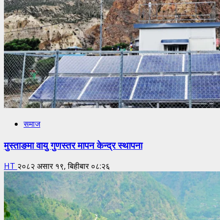
समाज
मुस्ताङमा वायु गुणस्तर मापन केन्द्र स्थापना
HT
२०८२ असार १९, बिहीबार ०८:२६