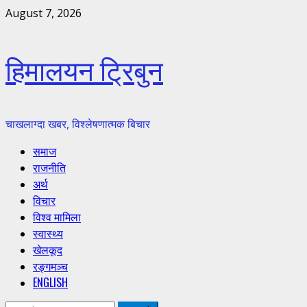
Skip
August 7, 2026
to
content
हिमालयन ट्रिबुन
चाखलाग्दा खबर, विश्लेषणात्मक बिचार
Primary
समाज
Menu
राजनीति
अर्थ
विचार
विश्व मामिला
स्वास्थ्य
खेलकूद
रङ्गमञ्च
ENGLISH