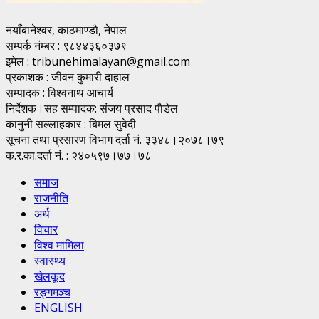
नयाँबानेश्वर, काठमाण्डाै, नेपाल
सम्पर्क नंम्बर : ९८४४३६०३७९
इमेल : tribunehimalayan@gmail.com
प्रकाशक : जीवन कुमारी दाहाल
सम्पादक : विश्वनाथ आचार्य
निर्देशक।सह सम्पादक: संजय प्रसाद पाैडेल
कानुनी सल्लाहकार : बिमल सुवेदी
सूचना तथा प्रसारण विभाग दर्ता नं. ३३४८।२०७८।७९
क.र.का.दर्ता नं. : २४०५९७।७७।७८
समाज
राजनीति
अर्थ
विचार
विश्व मामिला
स्वास्थ्य
खेलकूद
रङ्गमञ्च
ENGLISH