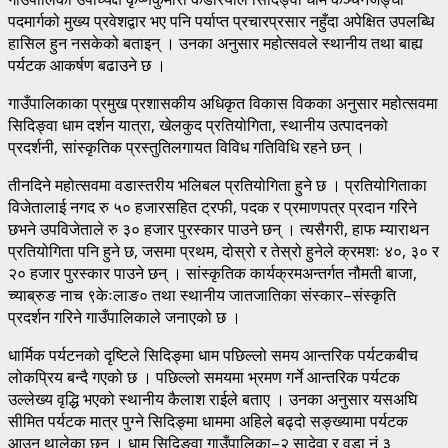
पदमार्गको मुख्य प्रवेशद्वार भए पनि पर्याप्त प्रचारप्रसार नहुँदा अपेक्षित उपलब्धि
हासिल हुन नसकेको बताइन् । उनका अनुसार महोत्सवले स्थानीय तथा बाह्य
पर्यटक आकर्षण बढाउने छ ।
गाउँपालिकाका प्रमुख प्रशासकीय अधिकृत विकास विकका अनुसार महोत्सवमा
सिदिङ्वा धाम दर्शन यात्रा, खेलकुद प्रतियोगिता, स्थानीय उत्पादनको
प्रदर्शनी, सांस्कृतिक प्रस्तुतिलगायत विविध गतिविधि रहने छन् ।
तीनदिने महोत्सवमा वडास्तरीय भलिबल प्रतियोगिता हुने छ । प्रतियोगिताका
विजेतालाई नगद रु ५० हजारसहित ट्रफी, पदक र प्रमाणपत्र प्रदान गरिने
छभने उपविजेताले रु ३० हजार पुरस्कार पाउने छन् । त्यसैगरी, हाफ म्याराथन
प्रतियोगिता पनि हुने छ, जसमा प्रथम, दोस्रो र तेस्रो हुनेले क्रमशः ४०, ३० र
२० हजार पुरस्कार पाउने छन् । सांस्कृतिक कार्यक्रमअन्तर्गत नौमती बाजा,
च्याब्रुङ नाच ९केःलाङ० तथा स्थानीय जातजातिका संस्कार–संस्कृति
प्रदर्शन गरिने गाउँपालिकाले जनाएको छ ।
धार्मिक पर्यटनको दृष्टिले सिदिङ्मा धाम पछिल्लो समय आन्तरिक पर्यटकबीच
लोकप्रिय बन्दै गएको छ । पछिल्लो समयमा भ्रमण गर्ने आन्तरिक पर्यटक
उल्लेख्य वृद्धि भएको स्थानीय कैलाश राईले बताए । उनका अनुसार यसअघि
सीमित पर्यटक मात्र पुग्ने सिदिङ्मा धाममा अहिले बढ्दो सङ्ख्यामा पर्यटक
आउन थालेका छन् । धाम सिदिङ्वा गाउँपालिका–२ सादेवा र वडा नं ३