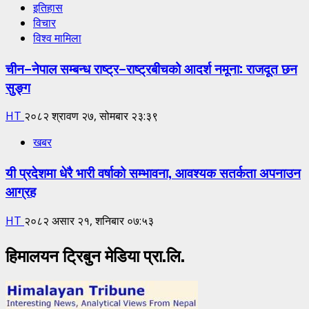
इतिहास
विचार
विश्व मामिला
चीन–नेपाल सम्बन्ध राष्ट्र–राष्ट्रबीचको आदर्श नमूना: राजदूत छन
सुङ्ग
HT
२०८२ श्रावण २७, सोमबार २३:३९
खबर
यी प्रदेशमा धेरै भारी वर्षाको सम्भावना, आवश्यक सतर्कता अपनाउन
आग्रह
HT
२०८२ असार २१, शनिबार ०७:५३
हिमालयन ट्रिबुन मेडिया प्रा.लि.