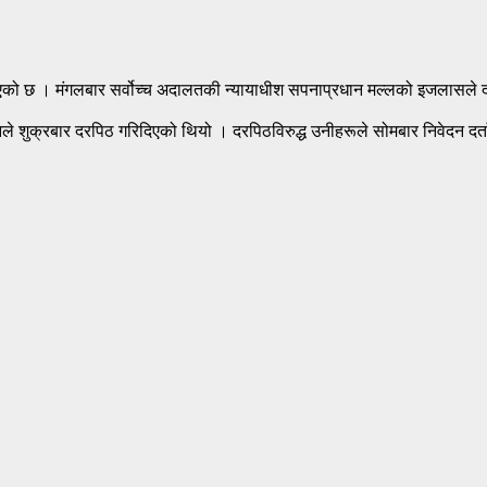
ेश दिएको छ । मंगलबार सर्वोच्च अदालतकी न्यायाधीश सपनाप्रधान मल्लको इजलासल
नले शुक्रबार दरपिठ गरिदिएको थियो । दरपिठविरुद्ध उनीहरूले सोमबार निवेदन दर्