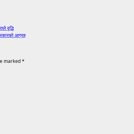
े वृद्धि
 सरकारको आग्रह
are marked
*