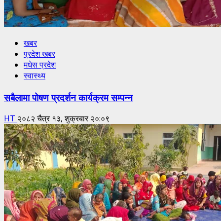
खबर
प्रदेश खबर
मधेस प्रदेश
स्वास्थ्य
सबैलामा पोषण प्रदर्शन कार्यक्रम सम्पन्न
HT
२०८२ चैत्र १३, शुक्रबार २०:०९