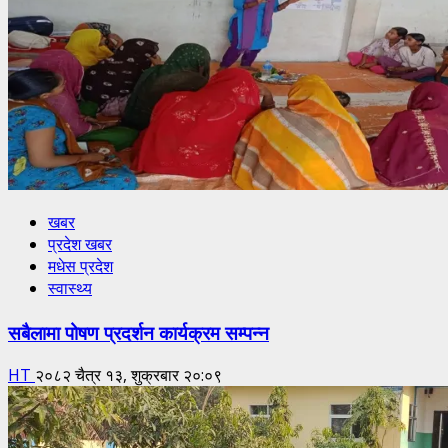
खबर
प्रदेश खबर
मधेस प्रदेश
स्वास्थ्य
सबैलामा पोषण प्रदर्शन कार्यक्रम सम्पन्न
HT
२०८२ चैत्र १३, शुक्रबार २०:०९