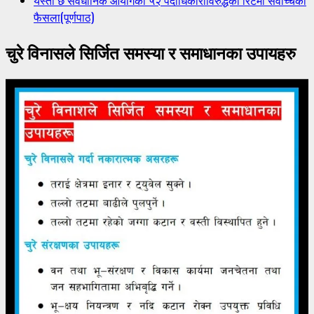
यस्तो छ संवैधानिक आयोगका ५२ पदाधिकारीविरुद्धको रिटमा सर्वोच्चको
फैसला(पूर्णपाठ)
चुरे विनासले सिर्जित समस्या र समाधानका उपायहरु