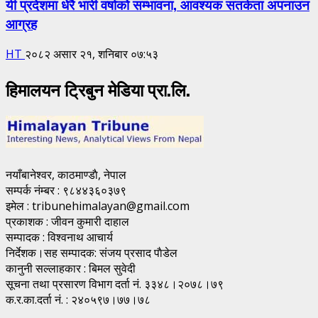
यी प्रदेशमा धेरै भारी वर्षाको सम्भावना, आवश्यक सतर्कता अपनाउन
आग्रह
HT
२०८२ असार २१, शनिबार ०७:५३
हिमालयन ट्रिबुन मेडिया प्रा.लि.
नयाँबानेश्वर, काठमाण्डाै, नेपाल
सम्पर्क नंम्बर : ९८४४३६०३७९
इमेल : tribunehimalayan@gmail.com
प्रकाशक : जीवन कुमारी दाहाल
सम्पादक : विश्वनाथ आचार्य
निर्देशक।सह सम्पादक: संजय प्रसाद पाैडेल
कानुनी सल्लाहकार : बिमल सुवेदी
सूचना तथा प्रसारण विभाग दर्ता नं. ३३४८।२०७८।७९
क.र.का.दर्ता नं. : २४०५९७।७७।७८