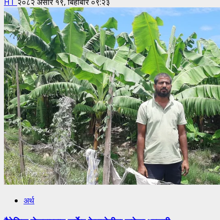
HT
२०८२ असार १९, बिहीबार ०९:२३
अर्थ