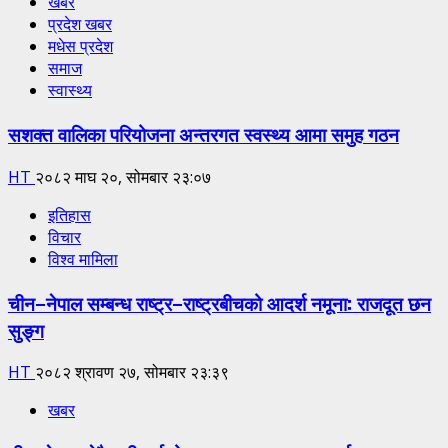
खबर
प्रदेश खबर
मधेस प्रदेश
समाज
स्वास्थ्य
सशक्त वालिका परियोजना अन्तरगत स्वस्थ्य आमा समुह गठन
HT
२०८२ माघ २०, सोमबार २३:०७
इतिहास
विचार
विश्व मामिला
चीन–नेपाल सम्बन्ध राष्ट्र–राष्ट्रबीचको आदर्श नमूना: राजदूत छन
सुङ्ग
HT
२०८२ श्रावण २७, सोमबार २३:३९
खबर