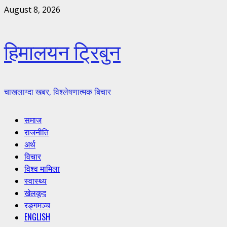
Skip
August 8, 2026
to
content
हिमालयन ट्रिबुन
चाखलाग्दा खबर, विश्लेषणात्मक बिचार
Primary
समाज
Menu
राजनीति
अर्थ
विचार
विश्व मामिला
स्वास्थ्य
खेलकूद
रङ्गमञ्च
ENGLISH