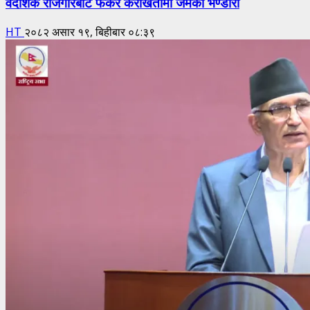
वैदेशिक रोजगारबाट फर्केर केराखेतीमा जमेका भण्डारी
HT
२०८२ असार १९, बिहीबार ०८:३९