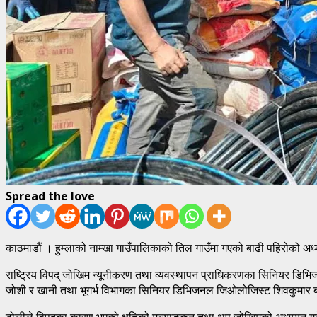
Spread the love
काठमाडौं । हुम्लाको नाम्खा गाउँपालिकाको तिल गाउँमा गएको बाढी पहिरोको अध
राष्ट्रिय विपद् जोखिम न्यूनीकरण तथा व्यवस्थापन प्राधिकरणका सिनियर डिभिजन
जोशी र खानी तथा भूगर्भ विभागका सिनियर डिभिजनल जिओलोजिस्ट शिवकुमार ब
टोलीले विपद्का कारण भएको क्षतिको मूल्याङकन तथा थप जोखिमको अध्ययन गर