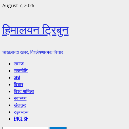
Skip
August 7, 2026
to
content
हिमालयन ट्रिबुन
चाखलाग्दा खबर, विश्लेषणात्मक बिचार
Primary
समाज
Menu
राजनीति
अर्थ
विचार
विश्व मामिला
स्वास्थ्य
खेलकूद
रङ्गमञ्च
ENGLISH