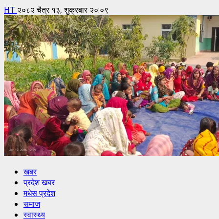
HT
२०८२ चैत्र १३, शुक्रबार २०:०९
खबर
प्रदेश खबर
मधेस प्रदेश
समाज
स्वास्थ्य