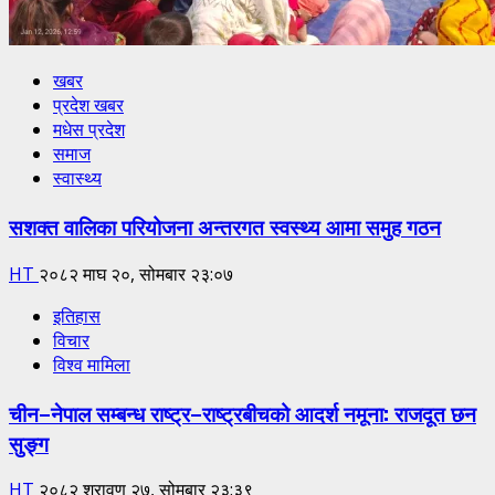
खबर
प्रदेश खबर
मधेस प्रदेश
समाज
स्वास्थ्य
सशक्त वालिका परियोजना अन्तरगत स्वस्थ्य आमा समुह गठन
HT
२०८२ माघ २०, सोमबार २३:०७
इतिहास
विचार
विश्व मामिला
चीन–नेपाल सम्बन्ध राष्ट्र–राष्ट्रबीचको आदर्श नमूना: राजदूत छन
सुङ्ग
HT
२०८२ श्रावण २७, सोमबार २३:३९