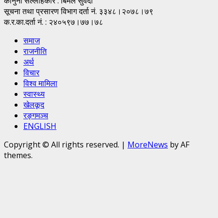
कानुनी सल्लाहकार : बिमल सुवेदी
सूचना तथा प्रसारण विभाग दर्ता नं. ३३४८।२०७८।७९
क.र.का.दर्ता नं. : २४०५९७।७७।७८
समाज
राजनीति
अर्थ
विचार
विश्व मामिला
स्वास्थ्य
खेलकूद
रङ्गमञ्च
ENGLISH
Copyright © All rights reserved.
|
MoreNews
by AF
themes.