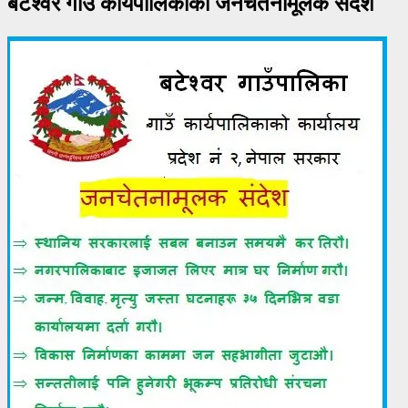
बटेश्वर गाउँ कार्यपालिकाको जनचेतनामूलक संदेश