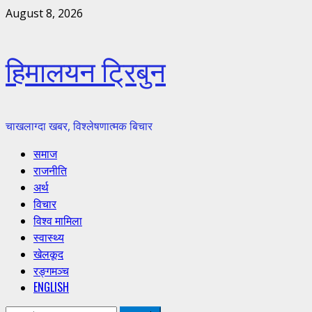
Skip
August 8, 2026
to
content
हिमालयन ट्रिबुन
चाखलाग्दा खबर, विश्लेषणात्मक बिचार
Primary
समाज
Menu
राजनीति
अर्थ
विचार
विश्व मामिला
स्वास्थ्य
खेलकूद
रङ्गमञ्च
ENGLISH