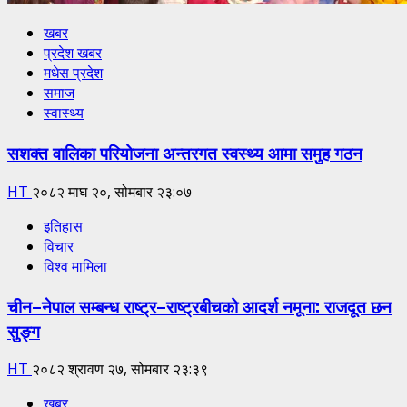
खबर
प्रदेश खबर
मधेस प्रदेश
समाज
स्वास्थ्य
सशक्त वालिका परियोजना अन्तरगत स्वस्थ्य आमा समुह गठन
HT
२०८२ माघ २०, सोमबार २३:०७
इतिहास
विचार
विश्व मामिला
चीन–नेपाल सम्बन्ध राष्ट्र–राष्ट्रबीचको आदर्श नमूना: राजदूत छन
सुङ्ग
HT
२०८२ श्रावण २७, सोमबार २३:३९
खबर