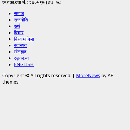
क.र.का.दर्ता नं. : २४०५९७।७७।७८
समाज
राजनीति
अर्थ
विचार
विश्व मामिला
स्वास्थ्य
खेलकूद
रङ्गमञ्च
ENGLISH
Copyright © All rights reserved.
|
MoreNews
by AF
themes.