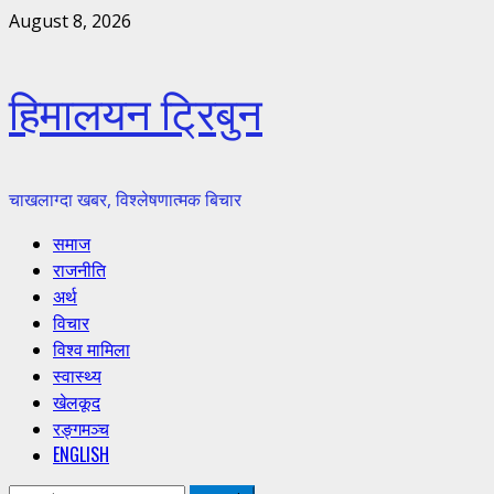
Skip
August 8, 2026
to
content
हिमालयन ट्रिबुन
चाखलाग्दा खबर, विश्लेषणात्मक बिचार
Primary
समाज
Menu
राजनीति
अर्थ
विचार
विश्व मामिला
स्वास्थ्य
खेलकूद
रङ्गमञ्च
ENGLISH