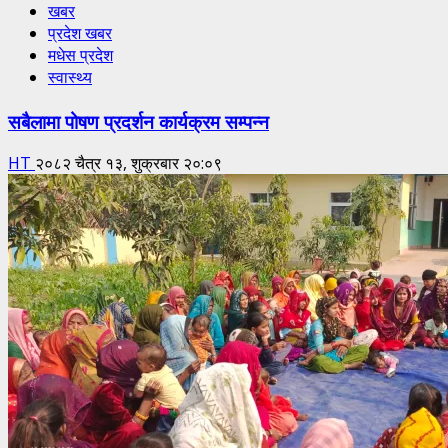
खबर
प्रदेश खबर
मधेस प्रदेश
स्वास्थ्य
सबैलामा पोषण प्रदर्शन कार्यक्रम सम्पन्न
HT
२०८२ चैत्र १३, शुक्रबार २०:०९