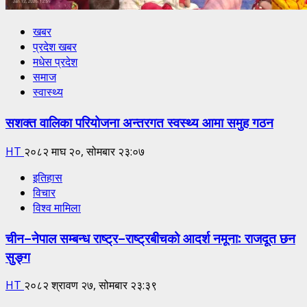
खबर
प्रदेश खबर
मधेस प्रदेश
समाज
स्वास्थ्य
सशक्त वालिका परियोजना अन्तरगत स्वस्थ्य आमा समुह गठन
HT
२०८२ माघ २०, सोमबार २३:०७
इतिहास
विचार
विश्व मामिला
चीन–नेपाल सम्बन्ध राष्ट्र–राष्ट्रबीचको आदर्श नमूना: राजदूत छन
सुङ्ग
HT
२०८२ श्रावण २७, सोमबार २३:३९