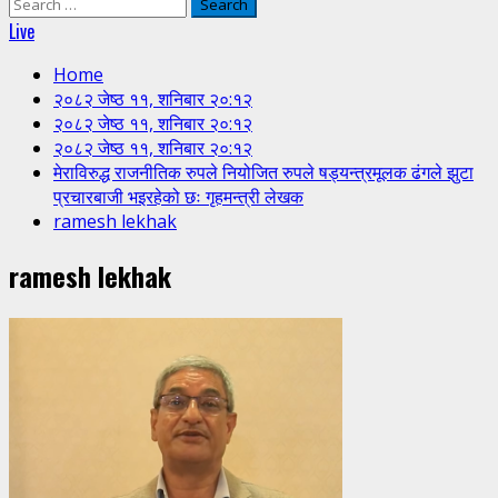
Search
for:
Live
Home
२०८२ जेष्ठ ११, शनिबार २०:१२
२०८२ जेष्ठ ११, शनिबार २०:१२
२०८२ जेष्ठ ११, शनिबार २०:१२
मेराविरुद्ध राजनीतिक रुपले नियोजित रुपले षड्यन्त्रमूलक ढंगले झुटा
प्रचारबाजी भइरहेको छः गृहमन्त्री लेखक
ramesh lekhak
ramesh lekhak