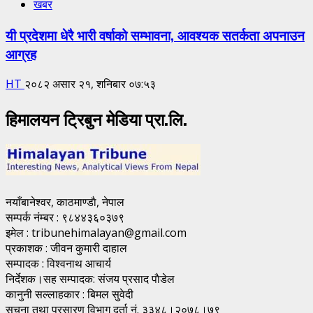
खबर
यी प्रदेशमा धेरै भारी वर्षाको सम्भावना, आवश्यक सतर्कता अपनाउन
आग्रह
HT
२०८२ असार २१, शनिबार ०७:५३
हिमालयन ट्रिबुन मेडिया प्रा.लि.
नयाँबानेश्वर, काठमाण्डाै, नेपाल
सम्पर्क नंम्बर : ९८४४३६०३७९
इमेल : tribunehimalayan@gmail.com
प्रकाशक : जीवन कुमारी दाहाल
सम्पादक : विश्वनाथ आचार्य
निर्देशक।सह सम्पादक: संजय प्रसाद पाैडेल
कानुनी सल्लाहकार : बिमल सुवेदी
सूचना तथा प्रसारण विभाग दर्ता नं. ३३४८।२०७८।७९