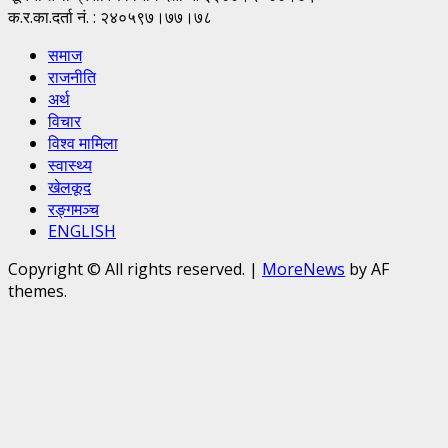
क.र.का.दर्ता नं. : २४०५९७।७७।७८
समाज
राजनीति
अर्थ
विचार
विश्व मामिला
स्वास्थ्य
खेलकूद
रङ्गमञ्च
ENGLISH
Copyright © All rights reserved.
|
MoreNews
by AF
themes.