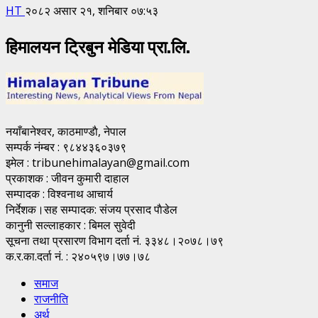
HT
२०८२ असार २१, शनिबार ०७:५३
हिमालयन ट्रिबुन मेडिया प्रा.लि.
नयाँबानेश्वर, काठमाण्डाै, नेपाल
सम्पर्क नंम्बर : ९८४४३६०३७९
इमेल : tribunehimalayan@gmail.com
प्रकाशक : जीवन कुमारी दाहाल
सम्पादक : विश्वनाथ आचार्य
निर्देशक।सह सम्पादक: संजय प्रसाद पाैडेल
कानुनी सल्लाहकार : बिमल सुवेदी
सूचना तथा प्रसारण विभाग दर्ता नं. ३३४८।२०७८।७९
क.र.का.दर्ता नं. : २४०५९७।७७।७८
समाज
राजनीति
अर्थ