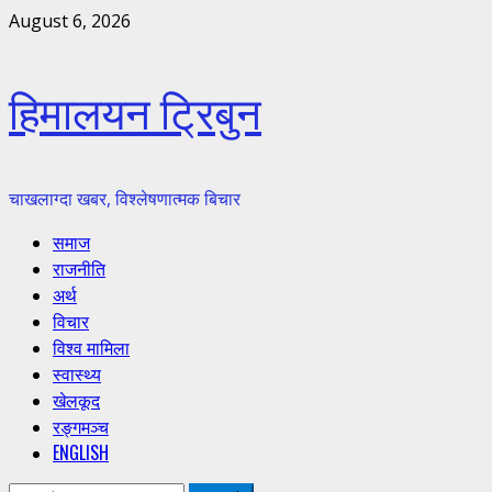
Skip
August 6, 2026
to
content
हिमालयन ट्रिबुन
चाखलाग्दा खबर, विश्लेषणात्मक बिचार
Primary
समाज
Menu
राजनीति
अर्थ
विचार
विश्व मामिला
स्वास्थ्य
खेलकूद
रङ्गमञ्च
ENGLISH