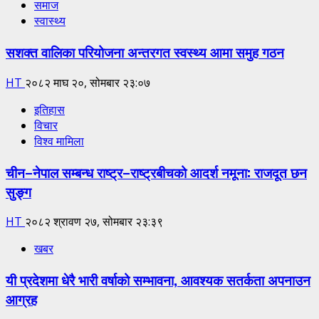
समाज
स्वास्थ्य
सशक्त वालिका परियोजना अन्तरगत स्वस्थ्य आमा समुह गठन
HT
२०८२ माघ २०, सोमबार २३:०७
इतिहास
विचार
विश्व मामिला
चीन–नेपाल सम्बन्ध राष्ट्र–राष्ट्रबीचको आदर्श नमूना: राजदूत छन
सुङ्ग
HT
२०८२ श्रावण २७, सोमबार २३:३९
खबर
यी प्रदेशमा धेरै भारी वर्षाको सम्भावना, आवश्यक सतर्कता अपनाउन
आग्रह