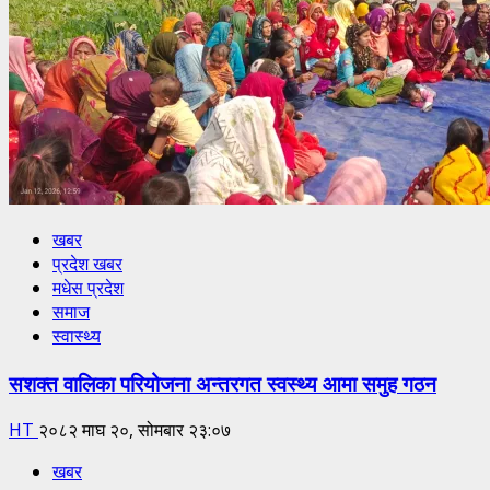
खबर
प्रदेश खबर
मधेस प्रदेश
समाज
स्वास्थ्य
सशक्त वालिका परियोजना अन्तरगत स्वस्थ्य आमा समुह गठन
HT
२०८२ माघ २०, सोमबार २३:०७
खबर