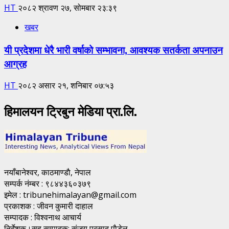
HT
२०८२ श्रावण २७, सोमबार २३:३९
खबर
यी प्रदेशमा धेरै भारी वर्षाको सम्भावना, आवश्यक सतर्कता अपनाउन
आग्रह
HT
२०८२ असार २१, शनिबार ०७:५३
हिमालयन ट्रिबुन मेडिया प्रा.लि.
नयाँबानेश्वर, काठमाण्डाै, नेपाल
सम्पर्क नंम्बर : ९८४४३६०३७९
इमेल : tribunehimalayan@gmail.com
प्रकाशक : जीवन कुमारी दाहाल
सम्पादक : विश्वनाथ आचार्य
निर्देशक।सह सम्पादक: संजय प्रसाद पाैडेल