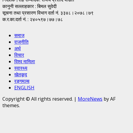
कानुनी सल्लाहकार : बिमल सुवेदी
सूचना तथा प्रसारण विभाग दर्ता नं. ३३४८।२०७८।७९
क.र.का.दर्ता नं. : २४०५९७।७७।७८
समाज
राजनीति
अर्थ
विचार
विश्व मामिला
स्वास्थ्य
खेलकूद
रङ्गमञ्च
ENGLISH
Copyright © All rights reserved.
|
MoreNews
by AF
themes.