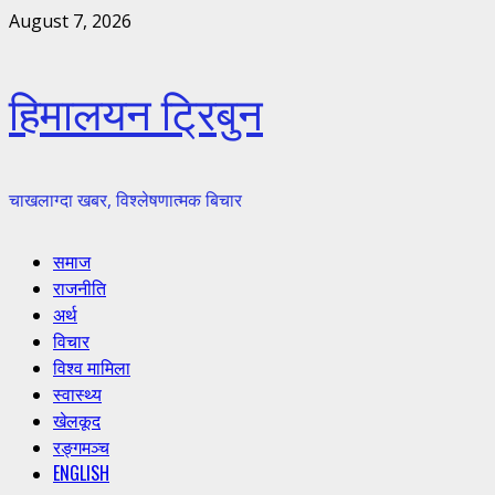
Skip
August 7, 2026
to
content
हिमालयन ट्रिबुन
चाखलाग्दा खबर, विश्लेषणात्मक बिचार
Primary
समाज
Menu
राजनीति
अर्थ
विचार
विश्व मामिला
स्वास्थ्य
खेलकूद
रङ्गमञ्च
ENGLISH