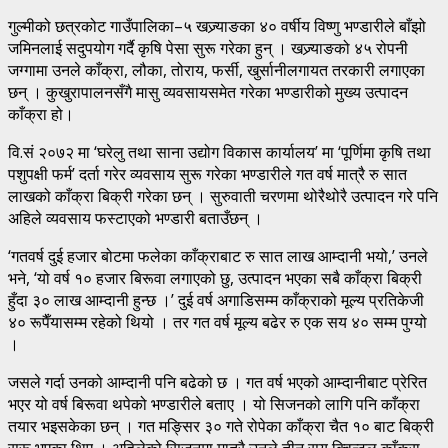
गुल्मीको छत्रकोट गाउँपालिका–५ खज्र्याङका ४० वर्षीय विष्णु भण्डारीले बाँझो
जमिनलाई सदुपयोग गर्दै कृषि पेसा सुरू गरेका हुन् । खज्र्याङको ४५ रोपनी
जग्गामा उनले काँक्रा, लौका, तोराय, फर्सी, खुर्सानीलगायत तरकारी लगाएका
छन् । कुखुरापालनसँगै मासु व्यवसायसमेत गरेका भण्डारीको मुख्य उत्पादन
काँक्रा हो।
वि.सं २०७२ मा ‘घरेलु तथा साना उद्योग विकास कार्यालय’ मा ‘पूर्णिमा कृषि तथा
पशुपक्षी फर्म’ दर्ता गरेर व्यवसाय सुरू गरेका भण्डारीले गत वर्ष मात्रै रु सात
लाखको काँक्रा बिक्री गरेका छन् । सुरुवाती चरणमा थोरैथोरै उत्पादन गरे पनि
अहिले व्यवसाय फस्टाएको भण्डारी बताउँछन् ।
‘गतवर्ष दुई हजार बोटमा फलेका काँक्राबाट रु सात लाख आम्दानी भयो,’ उनले
भने, ‘यो वर्ष १० हजार बिरूवा लगाएको छु, उत्पादन भएका सबै काँक्रा बिक्री
हुँदा ३० लाख आम्दानी हुन्छ ।’ दुई वर्ष अगाडिसम्म काँक्राको मूल्य प्रतिकेजी
४० रूपैँयासम्म रहेको थियो । तर गत वर्ष मूल्य बढेर रु एक सय ४० सम्म पुग्यो
।
जसले गर्दा उनको आम्दानी पनि बढेको छ । गत वर्ष भएको आम्दानीबाट प्रेरित
भएर यो वर्ष बिरूवा थपेको भण्डारीले बताए । यो सिजनको लागि पनि काँक्रा
तयार भइसकेका छन् । गत मङ्सिर ३० गते रोपेका काँक्रा चैत १० बाट बिक्री
सुरू भएका थिए । अहिलेको सिजनमा मात्रै उनले तीन सय क्विन्टल काँक्रा