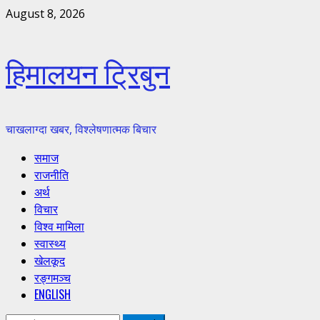
Skip
August 8, 2026
to
content
हिमालयन ट्रिबुन
चाखलाग्दा खबर, विश्लेषणात्मक बिचार
Primary
समाज
Menu
राजनीति
अर्थ
विचार
विश्व मामिला
स्वास्थ्य
खेलकूद
रङ्गमञ्च
ENGLISH