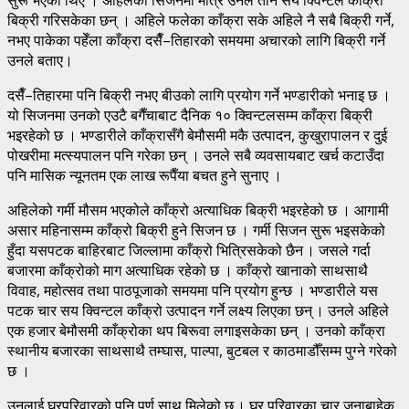
बिक्री गरिसकेका छन् । अहिले फलेका काँक्रा सके अहिले नै सबै बिक्री गर्ने,
नभए पाकेका पहेँला काँक्रा दसैँ–तिहारको समयमा अचारको लागि बिक्री गर्ने
उनले बताए।
दसैँ–तिहारमा पनि बिक्री नभए बीउको लागि प्रयोग गर्ने भण्डारीको भनाइ छ ।
यो सिजनमा उनको एउटै बगैँचाबाट दैनिक १० क्विन्टलसम्म काँक्रा बिक्री
भइरहेको छ । भण्डारीले काँक्रासँगै बेमौसमी मकै उत्पादन, कुखुरापालन र दुई
पोखरीमा मत्स्यपालन पनि गरेका छन् । उनले सबै व्यवसायबाट खर्च कटाउँदा
पनि मासिक न्यूनतम एक लाख रूपैँया बचत हुने सुनाए ।
अहिलेको गर्मी मौसम भएकोले काँक्रो अत्याधिक बिक्री भइरहेको छ । आगामी
असार महिनासम्म काँक्रो बिक्री हुने सिजन छ । गर्मी सिजन सुरू भइसकेको
हुँदा यसपटक बाहिरबाट जिल्लामा काँक्रो भित्रिसकेको छैन । जसले गर्दा
बजारमा काँक्रोको माग अत्याधिक रहेको छ । काँक्रो खानाको साथसाथै
विवाह, महोत्सव तथा पाठपूजाको समयमा पनि प्रयोग हुन्छ । भण्डारीले यस
पटक चार सय क्विन्टल काँक्रो उत्पादन गर्ने लक्ष्य लिएका छन् । उनले अहिले
एक हजार बेमौसमी काँक्रोका थप बिरूवा लगाइसकेका छन् । उनको काँक्रा
स्थानीय बजारका साथसाथै तम्घास, पाल्पा, बुटबल र काठमाडौँसम्म पुग्ने गरेको
छ ।
उनलाई घरपरिवारको पनि पूर्ण साथ मिलेको छ । घर परिवारका चार जनाबाहेक