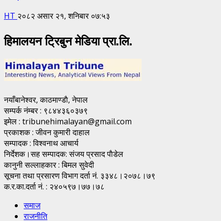
HT
२०८२ असार २१, शनिबार ०७:५३
हिमालयन ट्रिबुन मेडिया प्रा.लि.
नयाँबानेश्वर, काठमाण्डाै, नेपाल
सम्पर्क नंम्बर : ९८४४३६०३७९
इमेल : tribunehimalayan@gmail.com
प्रकाशक : जीवन कुमारी दाहाल
सम्पादक : विश्वनाथ आचार्य
निर्देशक।सह सम्पादक: संजय प्रसाद पाैडेल
कानुनी सल्लाहकार : बिमल सुवेदी
सूचना तथा प्रसारण विभाग दर्ता नं. ३३४८।२०७८।७९
क.र.का.दर्ता नं. : २४०५९७।७७।७८
समाज
राजनीति