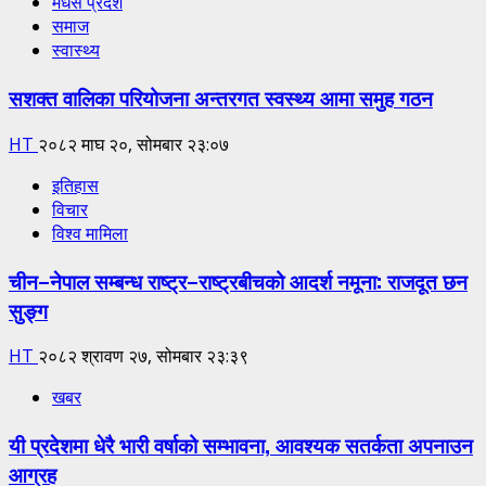
मधेस प्रदेश
समाज
स्वास्थ्य
सशक्त वालिका परियोजना अन्तरगत स्वस्थ्य आमा समुह गठन
HT
२०८२ माघ २०, सोमबार २३:०७
इतिहास
विचार
विश्व मामिला
चीन–नेपाल सम्बन्ध राष्ट्र–राष्ट्रबीचको आदर्श नमूना: राजदूत छन
सुङ्ग
HT
२०८२ श्रावण २७, सोमबार २३:३९
खबर
यी प्रदेशमा धेरै भारी वर्षाको सम्भावना, आवश्यक सतर्कता अपनाउन
आग्रह