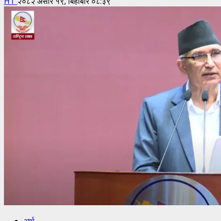
HT
२०८२ असार १९, बिहीबार ०८:३९
अर्थ