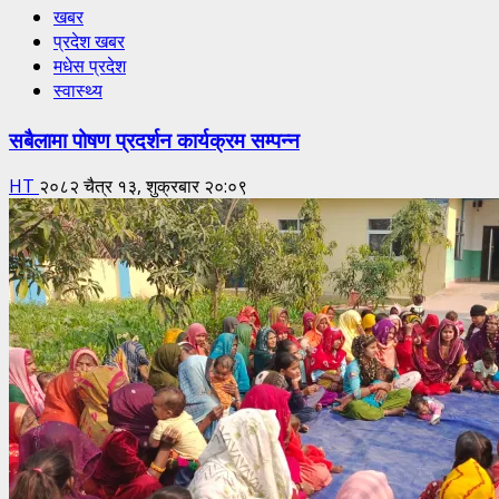
खबर
प्रदेश खबर
मधेस प्रदेश
स्वास्थ्य
सबैलामा पोषण प्रदर्शन कार्यक्रम सम्पन्न
HT
२०८२ चैत्र १३, शुक्रबार २०:०९