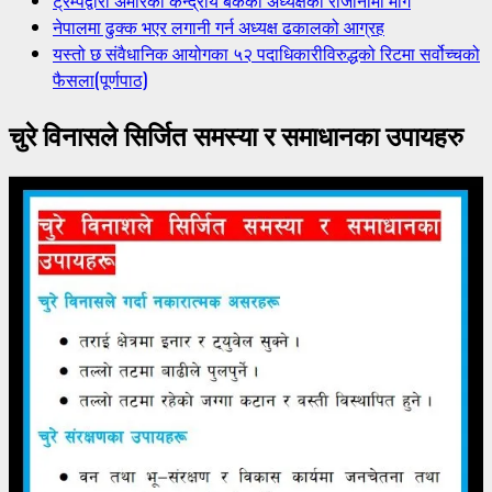
ट्रम्पद्वारा अमेरिकी केन्द्रीय बैंकका अध्यक्षको राजीनामा माग
नेपालमा ढुक्क भएर लगानी गर्न अध्यक्ष ढकालको आग्रह
यस्तो छ संवैधानिक आयोगका ५२ पदाधिकारीविरुद्धको रिटमा सर्वोच्चको
फैसला(पूर्णपाठ)
चुरे विनासले सिर्जित समस्या र समाधानका उपायहरु