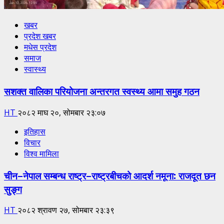
खबर
प्रदेश खबर
मधेस प्रदेश
समाज
स्वास्थ्य
सशक्त वालिका परियोजना अन्तरगत स्वस्थ्य आमा समुह गठन
HT
२०८२ माघ २०, सोमबार २३:०७
इतिहास
विचार
विश्व मामिला
चीन–नेपाल सम्बन्ध राष्ट्र–राष्ट्रबीचको आदर्श नमूना: राजदूत छन
सुङ्ग
HT
२०८२ श्रावण २७, सोमबार २३:३९