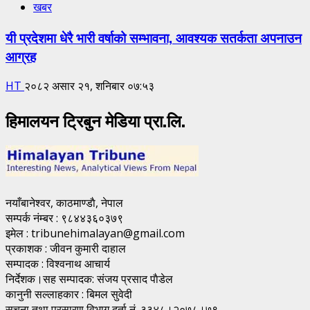
खबर
यी प्रदेशमा धेरै भारी वर्षाको सम्भावना, आवश्यक सतर्कता अपनाउन
आग्रह
HT
२०८२ असार २१, शनिबार ०७:५३
हिमालयन ट्रिबुन मेडिया प्रा.लि.
नयाँबानेश्वर, काठमाण्डाै, नेपाल
सम्पर्क नंम्बर : ९८४४३६०३७९
इमेल : tribunehimalayan@gmail.com
प्रकाशक : जीवन कुमारी दाहाल
सम्पादक : विश्वनाथ आचार्य
निर्देशक।सह सम्पादक: संजय प्रसाद पाैडेल
कानुनी सल्लाहकार : बिमल सुवेदी
सूचना तथा प्रसारण विभाग दर्ता नं. ३३४८।२०७८।७९