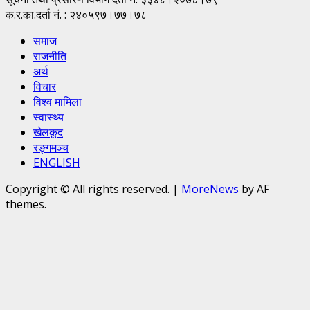
क.र.का.दर्ता नं. : २४०५९७।७७।७८
समाज
राजनीति
अर्थ
विचार
विश्व मामिला
स्वास्थ्य
खेलकूद
रङ्गमञ्च
ENGLISH
Copyright © All rights reserved.
|
MoreNews
by AF
themes.