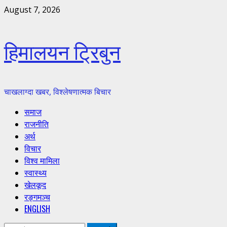
Skip
August 7, 2026
to
content
हिमालयन ट्रिबुन
चाखलाग्दा खबर, विश्लेषणात्मक बिचार
Primary
समाज
Menu
राजनीति
अर्थ
विचार
विश्व मामिला
स्वास्थ्य
खेलकूद
रङ्गमञ्च
ENGLISH