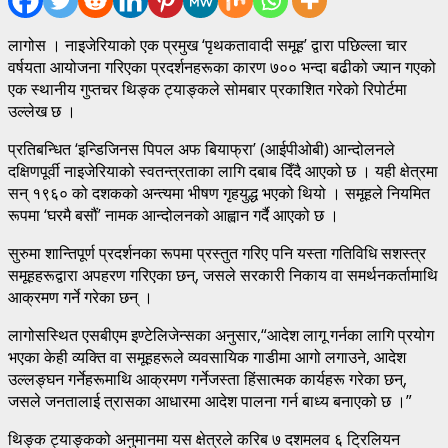
लागोस । नाइजेरियाको एक प्रमुख ‘पृथकतावादी समूह’ द्वारा पछिल्ला चार
वर्षयता आयोजना गरिएका प्रदर्शनहरूका कारण ७०० भन्दा बढीको ज्यान गएको
एक स्थानीय गुप्तचर थिङ्क ट्याङ्कले सोमबार प्रकाशित गरेको रिपोर्टमा
उल्लेख छ ।
प्रतिबन्धित ‘इन्डिजिनस पिपल अफ बियाफ्रा’ (आईपीओबी) आन्दोलनले
दक्षिणपूर्वी नाइजेरियाको स्वतन्त्रताका लागि दबाब दिँदै आएको छ । यही क्षेत्रमा
सन् १९६० को दशकको अन्त्यमा भीषण गृहयुद्ध भएको थियो । समूहले नियमित
रूपमा ‘घरमै बसौं’ नामक आन्दोलनको आह्वान गर्दै आएको छ ।
सुरुमा शान्तिपूर्ण प्रदर्शनका रूपमा प्रस्तुत गरिए पनि यस्ता गतिविधि सशस्त्र
समूहहरूद्वारा अपहरण गरिएका छन्, जसले सरकारी निकाय वा समर्थनकर्तामाथि
आक्रमण गर्ने गरेका छन् ।
लागोसस्थित एसबीएम इण्टेलिजेन्सका अनुसार,“आदेश लागू गर्नका लागि प्रयोग
भएका केही व्यक्ति वा समूहहरूले व्यवसायिक गाडीमा आगो लगाउने, आदेश
उल्लङ्घन गर्नेहरूमाथि आक्रमण गर्नेजस्ता हिंसात्मक कार्यहरू गरेका छन्,
जसले जनतालाई त्रासका आधारमा आदेश पालना गर्न बाध्य बनाएको छ ।”
थिङ्क ट्याङ्कको अनुमानमा यस क्षेत्रले करिब ७ दशमलव ६ ट्रिलियन