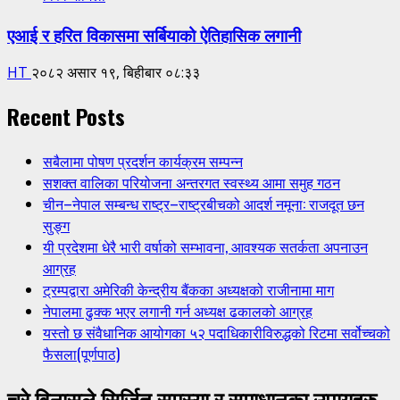
एआई र हरित विकासमा सर्बियाको ऐतिहासिक लगानी
HT
२०८२ असार १९, बिहीबार ०८:३३
Recent Posts
सबैलामा पोषण प्रदर्शन कार्यक्रम सम्पन्न
सशक्त वालिका परियोजना अन्तरगत स्वस्थ्य आमा समुह गठन
चीन–नेपाल सम्बन्ध राष्ट्र–राष्ट्रबीचको आदर्श नमूना: राजदूत छन
सुङ्ग
यी प्रदेशमा धेरै भारी वर्षाको सम्भावना, आवश्यक सतर्कता अपनाउन
आग्रह
ट्रम्पद्वारा अमेरिकी केन्द्रीय बैंकका अध्यक्षको राजीनामा माग
नेपालमा ढुक्क भएर लगानी गर्न अध्यक्ष ढकालको आग्रह
यस्तो छ संवैधानिक आयोगका ५२ पदाधिकारीविरुद्धको रिटमा सर्वोच्चको
फैसला(पूर्णपाठ)
चुरे विनासले सिर्जित समस्या र समाधानका उपायहरु