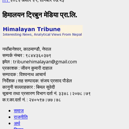
हिमालयन ट्रिबुन मेडिया प्रा.लि.
नयाँबानेश्वर, काठमाण्डाै, नेपाल
सम्पर्क नंम्बर : ९८४४३६०३७९
इमेल : tribunehimalayan@gmail.com
प्रकाशक : जीवन कुमारी दाहाल
सम्पादक : विश्वनाथ आचार्य
निर्देशक।सह सम्पादक: संजय प्रसाद पाैडेल
कानुनी सल्लाहकार : बिमल सुवेदी
सूचना तथा प्रसारण विभाग दर्ता नं. ३३४८।२०७८।७९
क.र.का.दर्ता नं. : २४०५९७।७७।७८
समाज
राजनीति
अर्थ