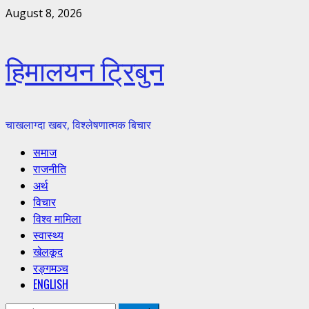
Skip
August 8, 2026
to
content
हिमालयन ट्रिबुन
चाखलाग्दा खबर, विश्लेषणात्मक बिचार
Primary
समाज
Menu
राजनीति
अर्थ
विचार
विश्व मामिला
स्वास्थ्य
खेलकूद
रङ्गमञ्च
ENGLISH