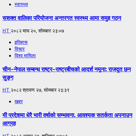
स्वास्थ्य
सशक्त वालिका परियोजना अन्तरगत स्वस्थ्य आमा समुह गठन
HT
२०८२ माघ २०, सोमबार २३:०७
इतिहास
विचार
विश्व मामिला
चीन–नेपाल सम्बन्ध राष्ट्र–राष्ट्रबीचको आदर्श नमूना: राजदूत छन
सुङ्ग
HT
२०८२ श्रावण २७, सोमबार २३:३९
खबर
यी प्रदेशमा धेरै भारी वर्षाको सम्भावना, आवश्यक सतर्कता अपनाउन
आग्रह
HT
२०८२ असार २१, शनिबार ०७:५३