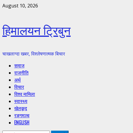
Skip
August 10, 2026
to
content
हिमालयन ट्रिबुन
चाखलाग्दा खबर, विश्लेषणात्मक बिचार
Primary
समाज
Menu
राजनीति
अर्थ
विचार
विश्व मामिला
स्वास्थ्य
खेलकूद
रङ्गमञ्च
ENGLISH