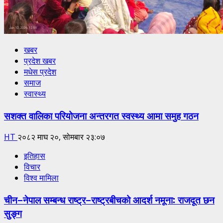
खबर
प्रदेश खबर
मधेस प्रदेश
समाज
स्वास्थ्य
सशक्त वालिका परियोजना अन्तरगत स्वस्थ्य आमा समुह गठन
HT
२०८२ माघ २०, सोमबार २३:०७
इतिहास
विचार
विश्व मामिला
चीन–नेपाल सम्बन्ध राष्ट्र–राष्ट्रबीचको आदर्श नमूना: राजदूत छन
सुङ्ग