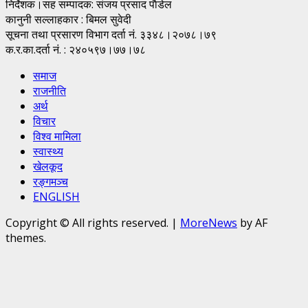
निर्देशक।सह सम्पादक: संजय प्रसाद पाैडेल
कानुनी सल्लाहकार : बिमल सुवेदी
सूचना तथा प्रसारण विभाग दर्ता नं. ३३४८।२०७८।७९
क.र.का.दर्ता नं. : २४०५९७।७७।७८
समाज
राजनीति
अर्थ
विचार
विश्व मामिला
स्वास्थ्य
खेलकूद
रङ्गमञ्च
ENGLISH
Copyright © All rights reserved.
|
MoreNews
by AF
themes.