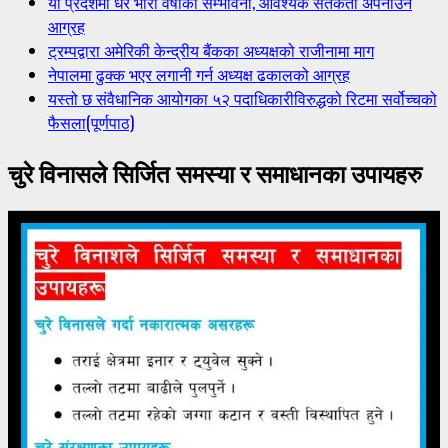
यी प्रदेशमा धेरै भारी वर्षाको सम्भावना, आवश्यक सतर्कता अपनाउन
आग्रह
ट्रम्पद्वारा अमेरिकी केन्द्रीय बैंकका अध्यक्षको राजीनामा माग
नेपालमा ढुक्क भएर लगानी गर्न अध्यक्ष ढकालको आग्रह
यस्तो छ संवैधानिक आयोगका ५२ पदाधिकारीविरुद्धको रिटमा सर्वोच्चको
फैसला(पूर्णपाठ)
चुरे विनासले सिर्जित समस्या र समाधानका उपायहरु