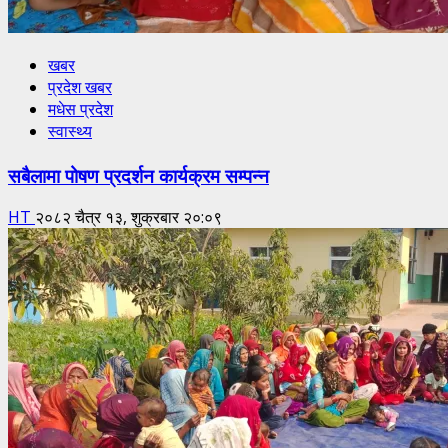
खबर
प्रदेश खबर
मधेस प्रदेश
स्वास्थ्य
सबैलामा पोषण प्रदर्शन कार्यक्रम सम्पन्न
HT
२०८२ चैत्र १३, शुक्रबार २०:०९