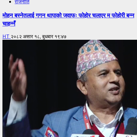
राजनीति
मोहन बस्नेतलाई गगन थापाको जवाफः फोहोर चलाएर म फोहोरी बन्न
चाहन्नँ
HT
२०८२ असार १८, बुधबार १९:४७