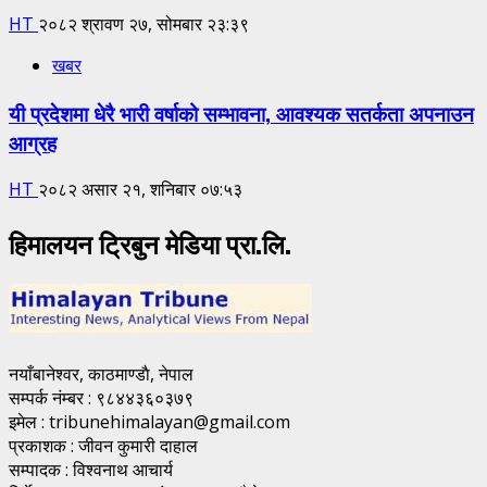
HT
२०८२ श्रावण २७, सोमबार २३:३९
खबर
यी प्रदेशमा धेरै भारी वर्षाको सम्भावना, आवश्यक सतर्कता अपनाउन
आग्रह
HT
२०८२ असार २१, शनिबार ०७:५३
हिमालयन ट्रिबुन मेडिया प्रा.लि.
नयाँबानेश्वर, काठमाण्डाै, नेपाल
सम्पर्क नंम्बर : ९८४४३६०३७९
इमेल : tribunehimalayan@gmail.com
प्रकाशक : जीवन कुमारी दाहाल
सम्पादक : विश्वनाथ आचार्य