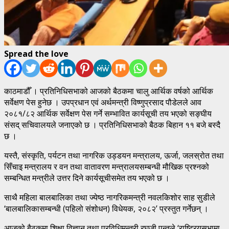
Spread the love
काठमाडौँ । प्रतिनिधिसभाको आजको बैठकमा चालु आर्थिक वर्षको आर्थिक
सर्वेक्षण पेस हुनेछ । उपप्रधान एवं अर्थमन्त्री विष्णुप्रसाद पौडेलले आव
२०८१/८२ आर्थिक सर्वेक्षण पेस गर्ने सम्भावित कार्यसूची तय भएको सङ्घीय
संसद् सचिवालयले जनाएको छ । प्रतिनिधिसभाको बैठक बिहान ११ बजे बस्दै
छ ।
यस्तै, संस्कृति, पर्यटन तथा नागरिक उड्डयन मन्त्रालय, ऊर्जा, जलस्रोत तथा
सिँचाइ मन्त्रालय र वन तथा वातावरण मन्त्रालयसम्बन्धी मौखिक प्रश्नको
सम्बन्धित मन्त्रीले उत्तर दिने कार्यसूचीसमेत तय भएको छ ।
साथै महिला बालबालिका तथा ज्येष्ठ नागरिकमन्त्री नवलकिशोर साह सुडीले
‘बालबालिकासम्बन्धी (पहिलो संशोधन) विधेयक, २०८२’ प्रस्तुत गर्नेछन् ।
आजको बैठकमा शिक्षा विज्ञान तथा प्रविधिमन्त्री रघुजी पन्तले ‘राष्ट्रियसभामा