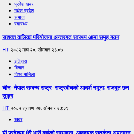
प्रदेश खबर
मधेस प्रदेश
समाज
स्वास्थ्य
सशक्त वालिका परियोजना अन्तरगत स्वस्थ्य आमा समुह गठन
HT
२०८२ माघ २०, सोमबार २३:०७
इतिहास
विचार
विश्व मामिला
चीन–नेपाल सम्बन्ध राष्ट्र–राष्ट्रबीचको आदर्श नमूना: राजदूत छन
सुङ्ग
HT
२०८२ श्रावण २७, सोमबार २३:३९
खबर
यी प्रदेशमा धेरै भारी वर्षाको सम्भावना, आवश्यक सतर्कता अपनाउन