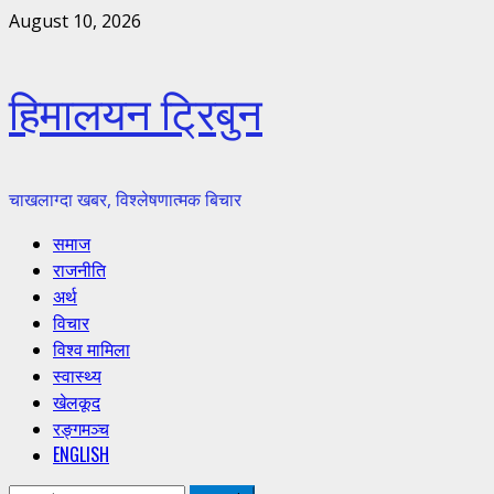
Skip
August 10, 2026
to
content
हिमालयन ट्रिबुन
चाखलाग्दा खबर, विश्लेषणात्मक बिचार
Primary
समाज
Menu
राजनीति
अर्थ
विचार
विश्व मामिला
स्वास्थ्य
खेलकूद
रङ्गमञ्च
ENGLISH