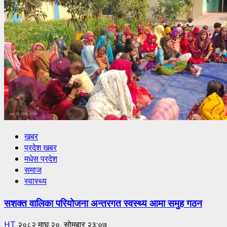
खबर
प्रदेश खबर
मधेस प्रदेश
समाज
स्वास्थ्य
सशक्त वालिका परियोजना अन्तरगत स्वस्थ्य आमा समुह गठन
HT
२०८२ माघ २०, सोमबार २३:०७