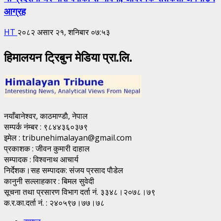
आग्रह
HT
२०८२ असार २१, शनिबार ०७:५३
हिमालयन ट्रिबुन मेडिया प्रा.लि.
नयाँबानेश्वर, काठमाण्डाै, नेपाल
सम्पर्क नंम्बर : ९८४४३६०३७९
इमेल : tribunehimalayan@gmail.com
प्रकाशक : जीवन कुमारी दाहाल
सम्पादक : विश्वनाथ आचार्य
निर्देशक।सह सम्पादक: संजय प्रसाद पाैडेल
कानुनी सल्लाहकार : बिमल सुवेदी
सूचना तथा प्रसारण विभाग दर्ता नं. ३३४८।२०७८।७९
क.र.का.दर्ता नं. : २४०५९७।७७।७८