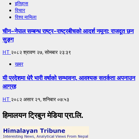
इतिहास
विचार
विश्व मामिला
चीन–नेपाल सम्बन्ध राष्ट्र–राष्ट्रबीचको आदर्श नमूना: राजदूत छन
सुङ्ग
HT
२०८२ श्रावण २७, सोमबार २३:३९
खबर
यी प्रदेशमा धेरै भारी वर्षाको सम्भावना, आवश्यक सतर्कता अपनाउन
आग्रह
HT
२०८२ असार २१, शनिबार ०७:५३
हिमालयन ट्रिबुन मेडिया प्रा.लि.