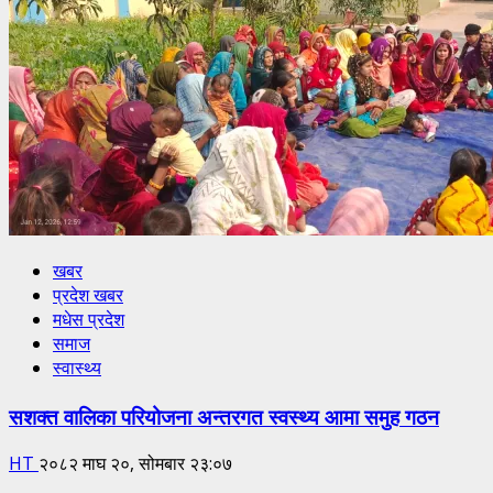
खबर
प्रदेश खबर
मधेस प्रदेश
समाज
स्वास्थ्य
सशक्त वालिका परियोजना अन्तरगत स्वस्थ्य आमा समुह गठन
HT
२०८२ माघ २०, सोमबार २३:०७