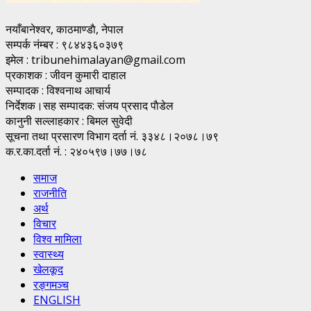
नयाँबानेश्वर, काठमाण्डाै, नेपाल
सम्पर्क नंम्बर : ९८४४३६०३७९
इमेल : tribunehimalayan@gmail.com
प्रकाशक : जीवन कुमारी दाहाल
सम्पादक : विश्वनाथ आचार्य
निर्देशक।सह सम्पादक: संजय प्रसाद पाैडेल
कानुनी सल्लाहकार : बिमल सुवेदी
सूचना तथा प्रसारण विभाग दर्ता नं. ३३४८।२०७८।७९
क.र.का.दर्ता नं. : २४०५९७।७७।७८
समाज
राजनीति
अर्थ
विचार
विश्व मामिला
स्वास्थ्य
खेलकूद
रङ्गमञ्च
ENGLISH