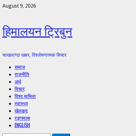
Skip
August 9, 2026
to
content
हिमालयन ट्रिबुन
चाखलाग्दा खबर, विश्लेषणात्मक बिचार
Primary
समाज
Menu
राजनीति
अर्थ
विचार
विश्व मामिला
स्वास्थ्य
खेलकूद
रङ्गमञ्च
ENGLISH