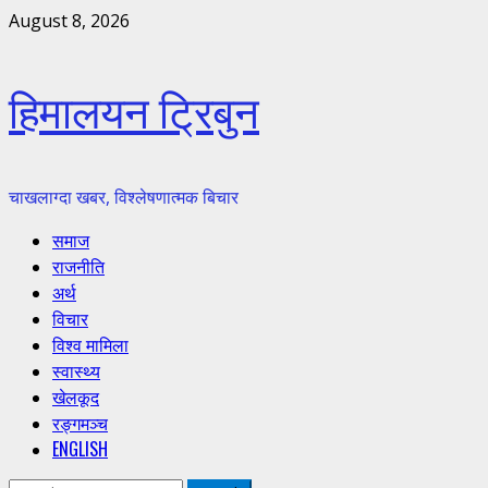
Skip
August 8, 2026
to
content
हिमालयन ट्रिबुन
चाखलाग्दा खबर, विश्लेषणात्मक बिचार
Primary
समाज
Menu
राजनीति
अर्थ
विचार
विश्व मामिला
स्वास्थ्य
खेलकूद
रङ्गमञ्च
ENGLISH