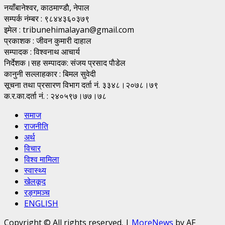
नयाँबानेश्वर, काठमाण्डाै, नेपाल
सम्पर्क नंम्बर : ९८४४३६०३७९
इमेल : tribunehimalayan@gmail.com
प्रकाशक : जीवन कुमारी दाहाल
सम्पादक : विश्वनाथ आचार्य
निर्देशक।सह सम्पादक: संजय प्रसाद पाैडेल
कानुनी सल्लाहकार : बिमल सुवेदी
सूचना तथा प्रसारण विभाग दर्ता नं. ३३४८।२०७८।७९
क.र.का.दर्ता नं. : २४०५९७।७७।७८
समाज
राजनीति
अर्थ
विचार
विश्व मामिला
स्वास्थ्य
खेलकूद
रङ्गमञ्च
ENGLISH
Copyright © All rights reserved.
|
MoreNews
by AF