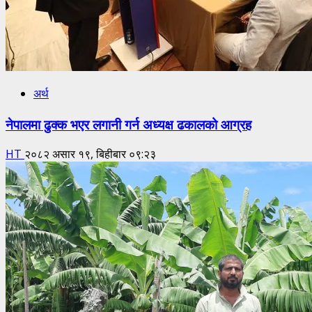
अर्थ
नेपालमा ढुक्क भएर लगानी गर्न अध्यक्ष ढकालको आग्रह
HT
२०८२ असार १९, बिहीबार ०९:२३