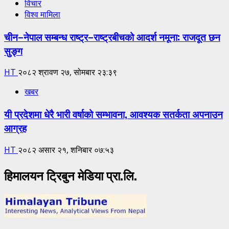
विचार
विश्व मामिला
चीन–नेपाल सम्बन्ध राष्ट्र–राष्ट्रबीचको आदर्श नमूना: राजदूत छन
सुङ्ग
HT
२०८२ श्रावण २७, सोमबार २३:३९
खबर
यी प्रदेशमा धेरै भारी वर्षाको सम्भावना, आवश्यक सतर्कता अपनाउन
आग्रह
HT
२०८२ असार २१, शनिबार ०७:५३
हिमालयन ट्रिबुन मेडिया प्रा.लि.