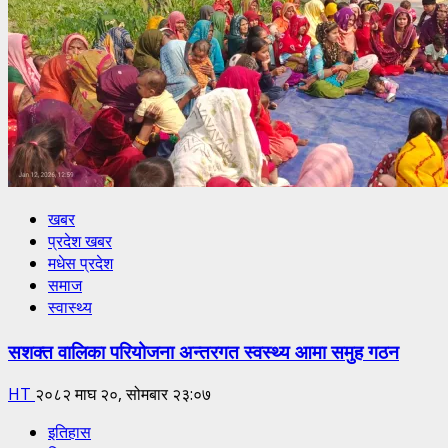
खबर
प्रदेश खबर
मधेस प्रदेश
समाज
स्वास्थ्य
सशक्त वालिका परियोजना अन्तरगत स्वस्थ्य आमा समुह गठन
HT
२०८२ माघ २०, सोमबार २३:०७
इतिहास