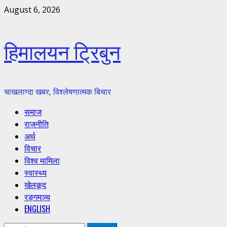
Skip
August 6, 2026
to
content
हिमालयन ट्रिबुन
चाखलाग्दा खबर, विश्लेषणात्मक बिचार
Primary
समाज
Menu
राजनीति
अर्थ
विचार
विश्व मामिला
स्वास्थ्य
खेलकूद
रङ्गमञ्च
ENGLISH