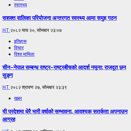
स्वास्थ्य
सशक्त वालिका परियोजना अन्तरगत स्वस्थ्य आमा समुह गठन
HT
२०८२ माघ २०, सोमबार २३:०७
इतिहास
विचार
विश्व मामिला
चीन–नेपाल सम्बन्ध राष्ट्र–राष्ट्रबीचको आदर्श नमूना: राजदूत छन
सुङ्ग
HT
२०८२ श्रावण २७, सोमबार २३:३९
खबर
यी प्रदेशमा धेरै भारी वर्षाको सम्भावना, आवश्यक सतर्कता अपनाउन
आग्रह