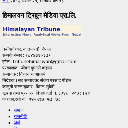
HT
२०८२ असार २१, शनिबार ०७:५३
हिमालयन ट्रिबुन मेडिया प्रा.लि.
नयाँबानेश्वर, काठमाण्डाै, नेपाल
सम्पर्क नंम्बर : ९८४४३६०३७९
इमेल : tribunehimalayan@gmail.com
प्रकाशक : जीवन कुमारी दाहाल
सम्पादक : विश्वनाथ आचार्य
निर्देशक।सह सम्पादक: संजय प्रसाद पाैडेल
कानुनी सल्लाहकार : बिमल सुवेदी
सूचना तथा प्रसारण विभाग दर्ता नं. ३३४८।२०७८।७९
क.र.का.दर्ता नं. : २४०५९७।७७।७८
समाज
राजनीति
अर्थ