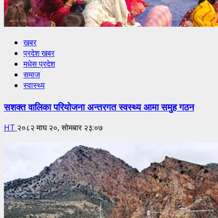
खबर
प्रदेश खबर
मधेस प्रदेश
समाज
स्वास्थ्य
सशक्त वालिका परियोजना अन्तरगत स्वस्थ्य आमा समुह गठन
HT
२०८२ माघ २०, सोमबार २३:०७