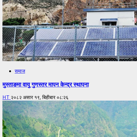
समाज
मुस्ताङमा वायु गुणस्तर मापन केन्द्र स्थापना
HT
२०८२ असार १९, बिहीबार ०८:२६