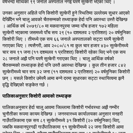
वर्षभन्दा माथिका ९९ जनाले अस्पताल नगई घरमै सुत्केरी भएका थिए ।
उनका अनुसार अहिले पनि किशोरी सुत्केरी हुने स्थितिमा उल्लेख्य सुधार आएको
देखिँदैन भने चालु आवको चैतसम्मको तथ्याङ्क हेर्दा पनि अवस्था उस्तै देखिन्छ
। आर्थिक वर्ष २०७९/८० मा मकवानपुरमा जम्मा पाँच हजार १७२ महिला
सुत्केरी भएकामा जसमध्ये पाँच सय २९ (१० दशमलव २ प्रतिशत) २० वर्षमुनिका
किशोरी थिए । तीमध्ये एक सय ६६ जनाले अस्पतालको सट्टा घरमै सुत्केरी
गराएका थिए । त्यसैगरी, आव २०८०/८१ मा कुल चार हजार ४३० सुत्केरीमध्ये
चार सय ९१ जना (११ दशमलव १ प्रतिशत) किशोरी रहेका थिए भने एक सय
२८ जनाले अझै पनि घरमै सुत्केरी गराएका थिए । चालु आर्थिक वर्षको
चैतसम्मको तथ्याङ्क हेर्दा पनि उस्तै अवस्था देखिन्छ । कुल तीन हजार ८४२
सुत्केरीमध्ये चार सय ३२ जना (११ दशमलव २ प्रतिशत) २० वर्षमुनिका किशोरी
छन् । यसले किशोर उमेरमै आमा बन्ने दरमा सुधारका सट्टा स्थायित्वमा झनै
वृद्धि देखिएको सङ्केत गर्छ ।
पालिकाअनुसार किशोरी आमाको तथ्याङ्क
पालिकाअनुसार हेर्दा चालु आवमा जिल्लामा किशोरी गर्भावस्था अझै गम्भीर
चुनौतीका रूपमा कायम देखिन्छ । जनस्वास्थ्य कार्यालयका अनुसार मनहरी
गाउँपालिकामा एक सय ८९ सुत्केरीमध्ये ३१ किशोरी (२० वर्षमुनिका) थिए,
जबकि मकवानपुरगढी गाउँपालिकामा ९१ सुत्केरीमध्ये २२ जना किशोरी आमा