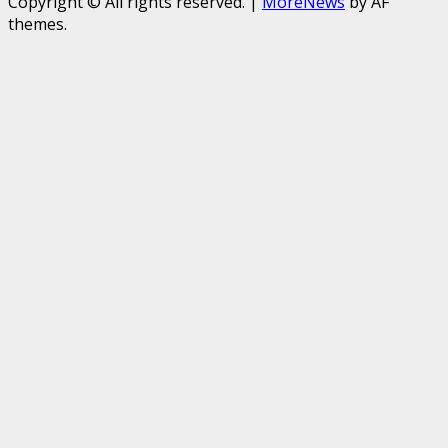
Copyright © All rights reserved.
|
MoreNews
by AF
themes.