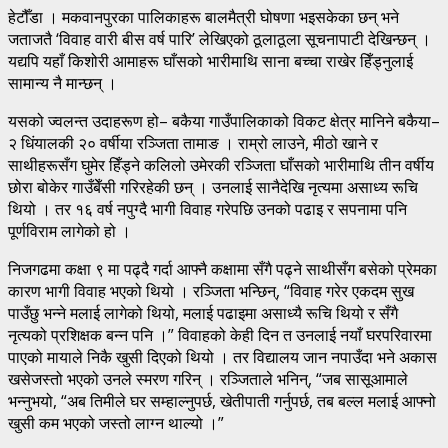
हेटौँडा । मकवानपुरका पालिकाहरू बालमैत्री घोषणा भइसकेका छन् भने
जताजतै ‘विवाह वारी बीस वर्ष पारि’ लेखिएको ठूलाठूला सूचनापाटी देखिन्छन् ।
यद्यपि यहाँ किशोरी आमाहरू घाँसको भारीमाथि साना बच्चा राखेर हिँड्नुलाई
सामान्य नै मान्छन् ।
यसको ज्वलन्त उदाहरूण हो– बकैया गाउँपालिकाको विकट क्षेत्र मानिने बकैया–
२ धिंयालकी २० वर्षीया रञ्जिता तामाङ । राम्रो लाउने, मीठो खाने र
साथीहरूसँग घुमेर हिँड्ने कलिलो उमेरकी रञ्जिता घाँसको भारीमाथि तीन वर्षीय
छोरा बोकेर गाउँबेँसी गरिरहेकी छन् । उनलाई सानैदेखि नृत्यमा असाध्य रूचि
थियो । तर १६ वर्ष नपुग्दै भागी विवाह गरेपछि उनको पढाइ र सपनामा पनि
पूर्णविराम लागेको हो ।
निजगढमा कक्षा ९ मा पढ्दै गर्दा आफ्नै कक्षामा सँगै पढ्ने साथीसँग बसेको प्रेमका
कारण भागी विवाह भएको थियो । रञ्जिता भन्छिन्, “विवाह गरेर एकदम सुख
पाउँछु भन्ने मलाई लागेको थियो, मलाई पढाइमा असाध्यै रूचि थियो र सँगै
नृत्यको प्रशिक्षक बन्न पनि ।” विवाहको केही दिन त उनलाई नयाँ घरपरिवारमा
पाएको मायाले निकै खुसी दिएको थियो । तर विद्यालय जान नपाउँदा भने अकास
खसेजस्तो भएको उनले स्मरण गरिन् । रञ्जिताले भनिन्, “जब सासूआमाले
भन्नुभयो, “अब तिमीले घर सम्हाल्नुपर्छ, खेतीपाती गर्नुपर्छ, तब बल्ल मलाई आफ्नो
खुसी कम भएको जस्तो लाग्न थाल्यो ।”