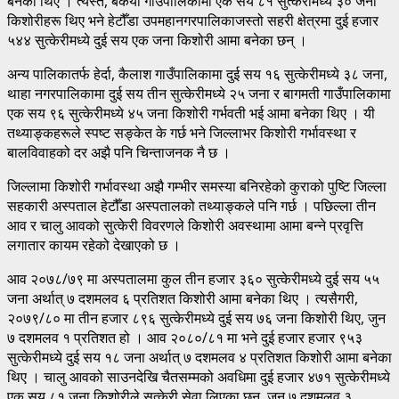
बनेका थिए । त्यस्तै, बकैया गाउँपालिकामा एक सय ८१ सुत्केरीमध्ये ३० जना
किशोरीहरू थिए भने हेटौँडा उपमहानगरपालिकाजस्तो सहरी क्षेत्रमा दुई हजार
५४४ सुत्केरीमध्ये दुई सय एक जना किशोरी आमा बनेका छन् ।
अन्य पालिकातर्फ हेर्दा, कैलाश गाउँपालिकामा दुई सय १६ सुत्केरीमध्ये ३८ जना,
थाहा नगरपालिकामा दुई सय तीन सुत्केरीमध्ये २५ जना र बागमती गाउँपालिकामा
एक सय ९६ सुत्केरीमध्ये ४५ जना किशोरी गर्भवती भई आमा बनेका थिए । यी
तथ्याङ्कहरूले स्पष्ट सङ्केत के गर्छ भने जिल्लाभर किशोरी गर्भावस्था र
बालविवाहको दर अझै पनि चिन्ताजनक नै छ ।
जिल्लामा किशोरी गर्भावस्था अझै गम्भीर समस्या बनिरहेको कुराको पुष्टि जिल्ला
सहकारी अस्पताल हेटौँडा अस्पतालको तथ्याङ्कले पनि गर्छ । पछिल्ला तीन
आव र चालु आवको सुत्केरी विवरणले किशोरी अवस्थामा आमा बन्ने प्रवृत्ति
लगातार कायम रहेको देखाएको छ ।
आव २०७८/७९ मा अस्पतालमा कुल तीन हजार ३६० सुत्केरीमध्ये दुई सय ५५
जना अर्थात् ७ दशमलव ६ प्रतिशत किशोरी आमा बनेका थिए । त्यसैगरी,
२०७९/८० मा तीन हजार ८९६ सुत्केरीमध्ये दुई सय ७६ जना किशोरी थिए, जुन
७ दशमलव १ प्रतिशत हो । आव २०८०/८१ मा भने दुई हजार हजार ९५३
सुत्केरीमध्ये दुई सय १८ जना अर्थात् ७ दशमलव ४ प्रतिशत किशोरी आमा बनेका
थिए । चालु आवको साउनदेखि चैतसम्मको अवधिमा दुई हजार ४७१ सुत्केरीमध्ये
एक सय ८१ जना किशोरीले सुत्केरी सेवा लिएका छन्, जुन ७ दशमलव ३