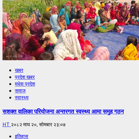
खबर
प्रदेश खबर
मधेस प्रदेश
समाज
स्वास्थ्य
सशक्त वालिका परियोजना अन्तरगत स्वस्थ्य आमा समुह गठन
HT
२०८२ माघ २०, सोमबार २३:०७
इतिहास