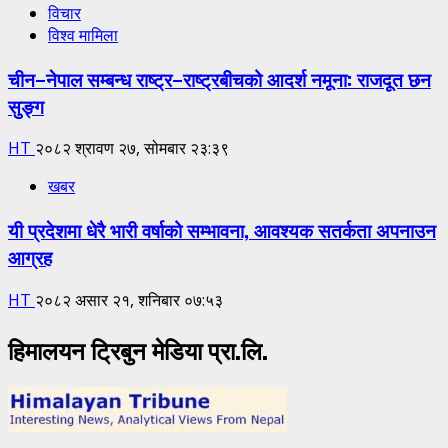
विचार
विश्व मामिला
चीन–नेपाल सम्बन्ध राष्ट्र–राष्ट्रबीचको आदर्श नमूना: राजदूत छन
सुङ्ग
HT
२०८२ श्रावण २७, सोमबार २३:३९
खबर
यी प्रदेशमा धेरै भारी वर्षाको सम्भावना, आवश्यक सतर्कता अपनाउन
आग्रह
HT
२०८२ असार २१, शनिबार ०७:५३
हिमालयन ट्रिबुन मेडिया प्रा.लि.