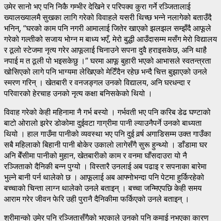
उमेर सानो भए पनि निकै गम्भीर देखिने र परिपक्व कुरा गर्ने रञ्जितालाई
ख्यालख्यालमै सुखका लागि गरेको विवाहले यसरी थिच्छ भन्ने नलागेको बताउँदै
भनिन्, “घरको काम पनि नगरी आमालाई जितेर खाएको झलझल सम्झँदै आफूले
गरेको गल्तीको सजाय भोग्न म बाध्य भएँ, मेरो बुद्धी आउँदासम्म मसँग मेरो विद्यालय
र ठूलो स्टेजमा नृत्य गरेर आफूलाई चिनाउने सपना दुवै हराइसकेछ, अनि थाहै
नपाई म त ठूली पो भइसकेछु ।” घरमा आफू बुहारी भएको आभासले स्वतन्त्रता
खोसिएको लागे पनि भाग्यमा लेखिएको मेटिँदैन रहेछ भन्दै चित्त बुझाएको उनले
स्मरण गरिन् । खेतबारी र वनजङ्गल उनको विद्यालय, अनि घरधन्दा र
परिवारको हेरचाह उनको नृत्य कक्षा बनिसकेको थियो ।
विवाह गरेको केही महिनामा नै गर्भ बस्यो । गर्भवती भए पनि करिब डेढ घण्टाको
बाटो ओरालो झरेर डोकोमा दुईवटा गाग्रीमा पानी ल्याउनैपर्ने उनको बाध्यता
थियो । हाल गाउँमा पानीको व्यवस्था भए पनि दुई वर्र्ष अगाडिसम्म उक्त गाउँका
सबै महिलाको बिहानी पानी बोकेर उकालो लागेसँगै सुरू हुन्थ्यो । डाँडामा घर
अनि बेँसीमा पानीको मुहान, खेतबारीको काम र वनमा घाँसदाउरा यो नै
रञ्जिताको दैनिकी बन्न पुग्यो । विस्तारै उनलाई अब पढाइ र सपनाका बारेमा
भुल्ने बानी पर्न थालेको छ । आफूलाई अब आफ्नोभन्दा पनि पेटमा हुर्किरहेको
बच्चाको चिन्ता लाग्न थालेको उनले बताइन् । बच्चा जन्मिएपछि केही समय
आराम गरेर जीवन फेरि उही पुरानै दैनिकीमा फर्किएको उनले बताइन् ।
श्रीमान्को उमेर पनि रञ्जितासँगैको भएकाले उनको पनि कमाई नभएका कारण