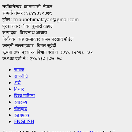
नयाँबानेश्वर, काठमाण्डाै, नेपाल
सम्पर्क नंम्बर : ९८४४३६०३७९
इमेल : tribunehimalayan@gmail.com
प्रकाशक : जीवन कुमारी दाहाल
सम्पादक : विश्वनाथ आचार्य
निर्देशक।सह सम्पादक: संजय प्रसाद पाैडेल
कानुनी सल्लाहकार : बिमल सुवेदी
सूचना तथा प्रसारण विभाग दर्ता नं. ३३४८।२०७८।७९
क.र.का.दर्ता नं. : २४०५९७।७७।७८
समाज
राजनीति
अर्थ
विचार
विश्व मामिला
स्वास्थ्य
खेलकूद
रङ्गमञ्च
ENGLISH