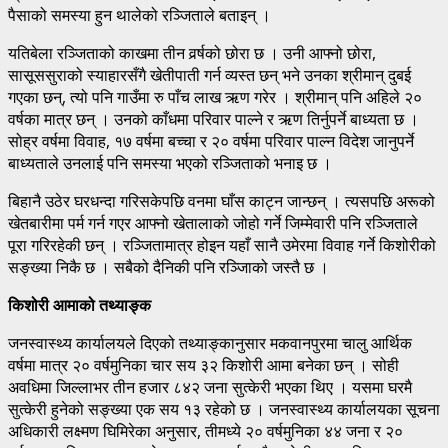
पैसाको समस्या हुन थालेको रञ्जिताले बताइन् ।
यतिबेला रञ्जिताको काखमा तीन वर्र्षको छोरा छ । उनी आफ्नो छोरा,
सासूससुराको स्याहारसँगै खेतीपाती गर्न व्यस्त छन् भने उनका श्रीमान् दुबई
गएका छन्, त्यो पनि गाउँमा रु पाँच लाख ऋण गरेर । श्रीमान् पनि अहिले २०
वर्षका मात्र छन् । उनको काँधमा परिवार पाल्ने र ऋण तिर्नुपर्ने बाध्यता छ ।
सोह्र वर्षमा विवाह, १७ वर्षमा बच्चा र २० वर्षमा परिवार पाल्न विदेश जानुपर्ने
बाध्यताले उनलाई पनि समस्या भएको रञ्जिताको भनाइ छ ।
बिहानै उठेर घरधन्दा गरिसकेपछि वनमा घाँस काट्न जान्छन् । त्यसपछि अरूको
खेतबारीमा पर्म गर्न गएर आफ्नो खेतालाको जोहो गर्ने जिम्मेवारी पनि रञ्जिताले
पूरा गरिरहेकी छन् । रञ्जितामात्र होइन यहाँ सानै उमेरमा विवाह गर्ने किशोरीको
सङ्ख्या निकै छ । सबैको दैनिकी पनि रञ्जिाको जस्तै छ ।
किशोरी आमाको तथ्याङ्क
जनस्वास्थ्य कार्यालयले दिएको तथ्याङ्कानुसार मकवानपुरमा चालु आर्थिक
वर्षमा मात्र २० वर्षमुनिका चार सय ३२ किशोरी आमा बनेका छन् । सोही
अवधिमा जिल्लाभर तीन हजार ८४२ जना सुत्केरी भएका थिए । यसमा घरमै
सुत्केरी हुनेको सङ्ख्या एक सय १३ रहेको छ । जनस्वास्थ्य कार्यालयका सूचना
अधिकारी लक्ष्मण घिमिरेका अनुसार, तीमध्ये २० वर्षमुनिका ४४ जना र २०