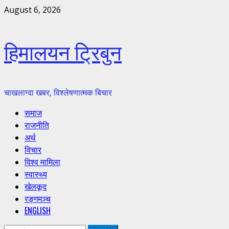
Skip
August 6, 2026
to
content
हिमालयन ट्रिबुन
चाखलाग्दा खबर, विश्लेषणात्मक बिचार
Primary
समाज
Menu
राजनीति
अर्थ
विचार
विश्व मामिला
स्वास्थ्य
खेलकूद
रङ्गमञ्च
ENGLISH