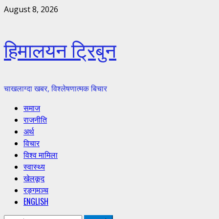
Skip
August 8, 2026
to
content
हिमालयन ट्रिबुन
चाखलाग्दा खबर, विश्लेषणात्मक बिचार
Primary
समाज
Menu
राजनीति
अर्थ
विचार
विश्व मामिला
स्वास्थ्य
खेलकूद
रङ्गमञ्च
ENGLISH