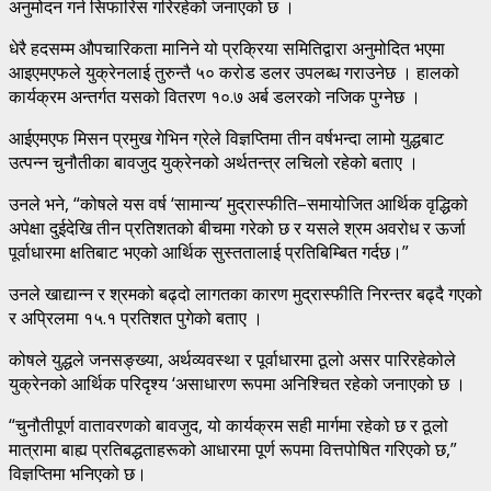
अनुमोदन गर्न सिफारिस गरिरहेको जनाएको छ ।
धेरै हदसम्म औपचारिकता मानिने यो प्रक्रिया समितिद्वारा अनुमोदित भएमा
आइएमएफले युक्रेनलाई तुरुन्तै ५० करोड डलर उपलब्ध गराउनेछ । हालको
कार्यक्रम अन्तर्गत यसको वितरण १०.७ अर्ब डलरको नजिक पुग्नेछ ।
आईएमएफ मिसन प्रमुख गेभिन ग्रेले विज्ञप्तिमा तीन वर्षभन्दा लामो युद्धबाट
उत्पन्न चुनौतीका बावजुद युक्रेनको अर्थतन्त्र लचिलो रहेको बताए ।
उनले भने, “कोषले यस वर्ष ‘सामान्य’ मुद्रास्फीति–समायोजित आर्थिक वृद्धिको
अपेक्षा दुईदेखि तीन प्रतिशतको बीचमा गरेको छ र यसले श्रम अवरोध र ऊर्जा
पूर्वाधारमा क्षतिबाट भएको आर्थिक सुस्ततालाई प्रतिबिम्बित गर्दछ।”
उनले खाद्यान्न र श्रमको बढ्दो लागतका कारण मुद्रास्फीति निरन्तर बढ्दै गएको
र अप्रिलमा १५.१ प्रतिशत पुगेको बताए ।
कोषले युद्धले जनसङ्ख्या, अर्थव्यवस्था र पूर्वाधारमा ठूलो असर पारिरहेकोले
युक्रेनको आर्थिक परिदृश्य ‘असाधारण रूपमा अनिश्चित रहेको जनाएको छ ।
“चुनौतीपूर्ण वातावरणको बावजुद, यो कार्यक्रम सही मार्गमा रहेको छ र ठूलो
मात्रामा बाह्य प्रतिबद्धताहरूको आधारमा पूर्ण रूपमा वित्तपोषित गरिएको छ,”
विज्ञप्तिमा भनिएको छ।