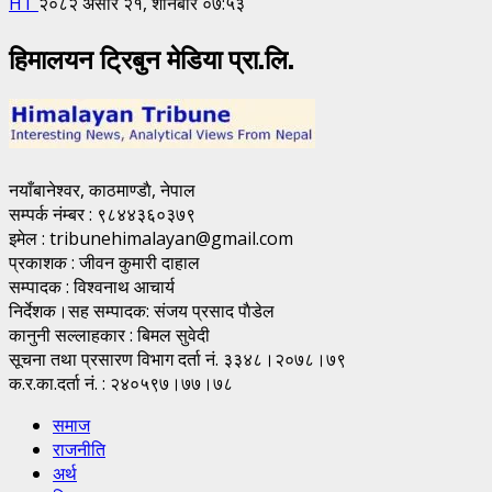
HT
२०८२ असार २१, शनिबार ०७:५३
हिमालयन ट्रिबुन मेडिया प्रा.लि.
नयाँबानेश्वर, काठमाण्डाै, नेपाल
सम्पर्क नंम्बर : ९८४४३६०३७९
इमेल : tribunehimalayan@gmail.com
प्रकाशक : जीवन कुमारी दाहाल
सम्पादक : विश्वनाथ आचार्य
निर्देशक।सह सम्पादक: संजय प्रसाद पाैडेल
कानुनी सल्लाहकार : बिमल सुवेदी
सूचना तथा प्रसारण विभाग दर्ता नं. ३३४८।२०७८।७९
क.र.का.दर्ता नं. : २४०५९७।७७।७८
समाज
राजनीति
अर्थ