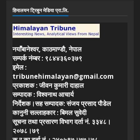
हिमालयन ट्रिबुन मेडिया प्रा.लि.
नयाँबानेश्वर, काठमाण्डाै, नेपाल
सम्पर्क नंम्बर : ९८४४३६०३७९
इमेल :
tribunehimalayan@gmail.com
प्रकाशक : जीवन कुमारी दाहाल
सम्पादक : विश्वनाथ आचार्य
निर्देशक।सह सम्पादक: संजय प्रसाद पाैडेल
कानुनी सल्लाहकार : बिमल सुवेदी
सूचना तथा प्रसारण विभाग दर्ता नं. ३३४८।
२०७८।७९
क.र.का.दर्ता नं. : २४०५९७।७७।७८