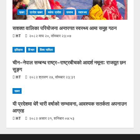
खबर
प्रदेश खबर
मधेस प्रदेश
समाज
स्वास्थ्य
सशक्त वालिका परियोजना अन्तरगत स्वस्थ्य आमा समुह गठन
HT
२०८२ माघ २०, सोमबार २३:०७
इतिहास
विचार
विश्व मामिला
चीन–नेपाल सम्बन्ध राष्ट्र–राष्ट्रबीचको आदर्श नमूना: राजदूत छन
सुङ्ग
HT
२०८२ श्रावण २७, सोमबार २३:३९
खबर
यी प्रदेशमा धेरै भारी वर्षाको सम्भावना, आवश्यक सतर्कता अपनाउन
आग्रह
HT
२०८२ असार २१, शनिबार ०७:५३