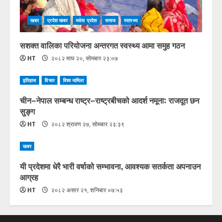
खबर
प्रदेश खबर
मधेस प्रदेश
समाज
स्वास्थ्य
सशक्त वालिका परियोजना अन्तरगत स्वस्थ्य आमा समुह गठन
HT
२०८२ माघ २०, सोमबार २३:०७
इतिहास
विचार
विश्व मामिला
चीन–नेपाल सम्बन्ध राष्ट्र–राष्ट्रबीचको आदर्श नमूना: राजदूत छन
सुङ्ग
HT
२०८२ श्रावण २७, सोमबार २३:३९
खबर
यी प्रदेशमा धेरै भारी वर्षाको सम्भावना, आवश्यक सतर्कता अपनाउन
आग्रह
HT
२०८२ असार २१, शनिबार ०७:५३