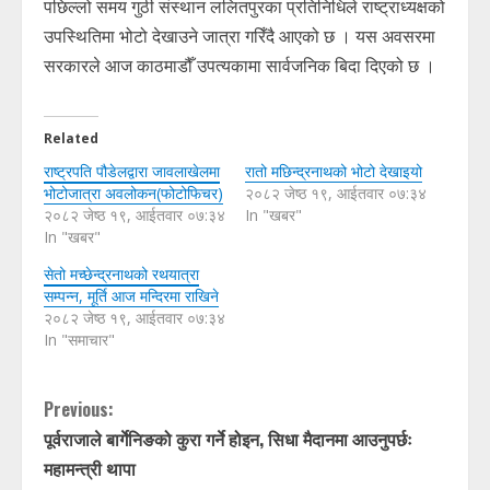
पछिल्लो समय गुठी संस्थान ललितपुरका प्रतिनिधिले राष्ट्राध्यक्षको
उपस्थितिमा भोटो देखाउने जात्रा गरिँदै आएको छ । यस अवसरमा
सरकारले आज काठमाडौँ उपत्यकामा सार्वजनिक बिदा दिएको छ ।
Related
राष्ट्रपति पौडेलद्वारा जावलाखेलमा
रातो मछिन्द्रनाथको भोटो देखाइयो
भोटोजात्रा अवलोकन(फोटोफिचर)
२०८२ जेष्ठ १९, आईतवार ०७:३४
२०८२ जेष्ठ १९, आईतवार ०७:३४
In "खबर"
In "खबर"
सेतो मच्छेन्द्रनाथको रथयात्रा
सम्पन्न, मूर्ति आज मन्दिरमा राखिने
२०८२ जेष्ठ १९, आईतवार ०७:३४
In "समाचार"
C
Previous:
पूर्वराजाले बार्गेनिङको कुरा गर्ने होइन, सिधा मैदानमा आउनुपर्छः
o
महामन्त्री थापा