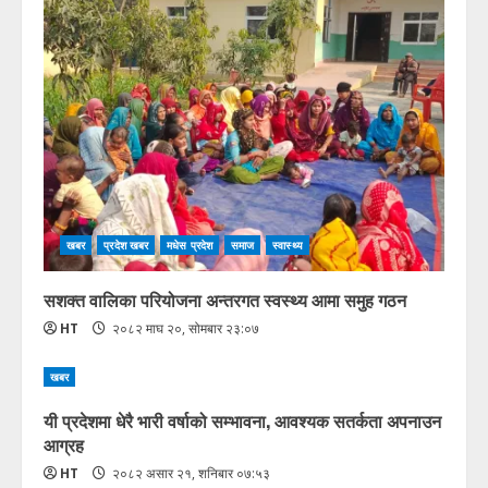
खबर
प्रदेश खबर
मधेस प्रदेश
समाज
स्वास्थ्य
सशक्त वालिका परियोजना अन्तरगत स्वस्थ्य आमा समुह गठन
HT
२०८२ माघ २०, सोमबार २३:०७
खबर
यी प्रदेशमा धेरै भारी वर्षाको सम्भावना, आवश्यक सतर्कता अपनाउन
आग्रह
HT
२०८२ असार २१, शनिबार ०७:५३