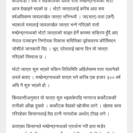
काठमाडौँ। वर्षा र सहकालका देवता रातो मच्छेन्द्रनाथको भोटो
आज देखाइने भएको छ । भोटो जात्रालाई करिब आठ सय
वर्षअघिसम्म जावलाखेल जात्रा भनिन्थ्यो । जा(भात) वला (छर्ने)
भएकाले यसलाई जावलाखेल जात्रा भन्ने गरिएको रातो
मच्छेन्द्रनाथको भोटो जात्राको साइत हेर्ने काममा सक्रिय हुँदै आए
नेपाल पञ्चाङ्ग निर्णायक विकास समितिका पूर्वसदस्य कीर्तिमदन
जोशीले जानकारी दिए । भूत, प्रेतलाई खाना दिन यो जात्रा
गरिएको विश्वास छ ।
भोटो जात्रा सुरु भएको यकिन तिथिमिति अहिलेसम्म पत्ता नलागेको
उनले बताए । मच्छेन्द्रनाथको यात्रा भने करिब एक हजार ३०० वर्ष
अघि नै सुरु भएको हो ।
किंवदन्तीअनुसार यो यात्रा सुरु भइसकेपछि नागराज कर्कोटककी
रानीको आँखा दुख्यो । कर्कोटक वैद्यको खोजीमा लागे । खेतमा काम
गरिरहेका किसानलाई वैद्य ठानी नागलोक अर्थात् टौदह लगे ।
डराएका किसानले मच्छेन्द्रनाथको प्रार्थना गरी हात माडेर