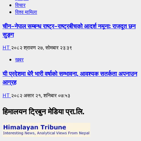
विचार
विश्व मामिला
चीन–नेपाल सम्बन्ध राष्ट्र–राष्ट्रबीचको आदर्श नमूना: राजदूत छन
सुङ्ग
HT
२०८२ श्रावण २७, सोमबार २३:३९
खबर
यी प्रदेशमा धेरै भारी वर्षाको सम्भावना, आवश्यक सतर्कता अपनाउन
आग्रह
HT
२०८२ असार २१, शनिबार ०७:५३
हिमालयन ट्रिबुन मेडिया प्रा.लि.