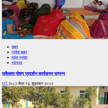
खबर
प्रदेश खबर
मधेस प्रदेश
स्वास्थ्य
सबैलामा पोषण प्रदर्शन कार्यक्रम सम्पन्न
HT
२०८२ चैत्र १३, शुक्रबार २०:०९