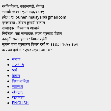
नयाँबानेश्वर, काठमाण्डाै, नेपाल
सम्पर्क नंम्बर : ९८४४३६०३७९
इमेल : tribunehimalayan@gmail.com
प्रकाशक : जीवन कुमारी दाहाल
सम्पादक : विश्वनाथ आचार्य
निर्देशक।सह सम्पादक: संजय प्रसाद पाैडेल
कानुनी सल्लाहकार : बिमल सुवेदी
सूचना तथा प्रसारण विभाग दर्ता नं. ३३४८।२०७८।७९
क.र.का.दर्ता नं. : २४०५९७।७७।७८
समाज
राजनीति
अर्थ
विचार
विश्व मामिला
स्वास्थ्य
खेलकूद
रङ्गमञ्च
ENGLISH