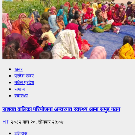
खबर
प्रदेश खबर
मधेस प्रदेश
समाज
स्वास्थ्य
सशक्त वालिका परियोजना अन्तरगत स्वस्थ्य आमा समुह गठन
HT
२०८२ माघ २०, सोमबार २३:०७
इतिहास