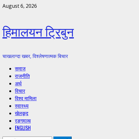
Skip
August 6, 2026
to
content
हिमालयन ट्रिबुन
चाखलाग्दा खबर, विश्लेषणात्मक बिचार
Primary
समाज
Menu
राजनीति
अर्थ
विचार
विश्व मामिला
स्वास्थ्य
खेलकूद
रङ्गमञ्च
ENGLISH