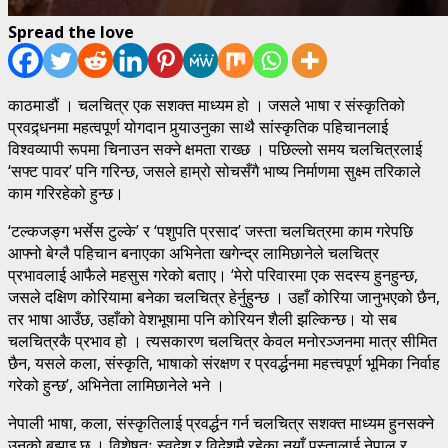
Spread the love
काठमाडौं । चलचित्र एक सशक्त माध्यम हो । जसले भाषा र संस्कृतिको
प्रवद्र्धनमा महत्वपूर्ण योगदान पुर्‍याउनुका साथै सांस्कृतिक पहिचानलाई
विश्वव्यापी रूपमा चिनाउन सक्ने क्षमता राख्छ । पछिल्लो समय चलचित्रलाई
‘सफ्ट पावर’ पनि गरिन्छ, जसले हाम्रो सोचसँगै भाष्य निर्माणमा सुक्ष्म तरिकाले
काम गरिरहेको हुन्छ।
‘टल्कजङ्ग भर्सेस टुल्के’ र ‘पशुपति प्रसाद’ जस्ता चलचित्रमा काम गरेपछि
आफ्नो बेग्लै पहिचान बनाएका अभिनेता खगेन्द्र लामिछानेले चलचित्र
प्रभावलाई आफैले महसुस गरेको बताए। ‘मेरो परिवारमा एक सदस्य हुनहुन्छ,
जसले दक्षिण कोरियामा बनेका चलचित्र हेर्नुहुन्छ । उहाँ कोरिया जानुभएको छैन,
तर भाषा आउँछ, उहाँको वेशभूषामा पनि कोरियन शैली झल्किन्छ। यो सब
चलचित्रकै प्रभाव हो । त्यसकारण चलचित्र केवल मनोरञ्जनमा मात्र सीमित
छैन, यसले कला, संस्कृति, भाषाको संरक्षण र प्रवर्द्धनमा महत्त्वपूर्ण भूमिका निर्वाह
गरेको हुन्छ’, अभिनेता लामिछानेले भने ।
नेपाली भाषा, कला, संस्कृतिलाई प्रवर्द्धन गर्न चलचित्र सशक्त माध्यम हुनसक्ने
उनको बुझाइ छ । विशेषतः स्वदेश र विदेशमै रहेका नयाँ पुस्तालाई नेपाल र