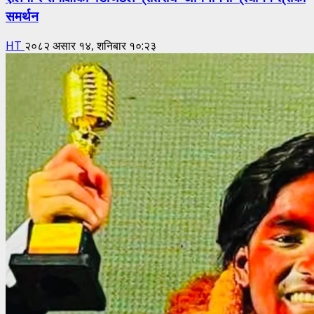
समर्थन
HT
२०८२ असार १४, शनिबार १०:२३